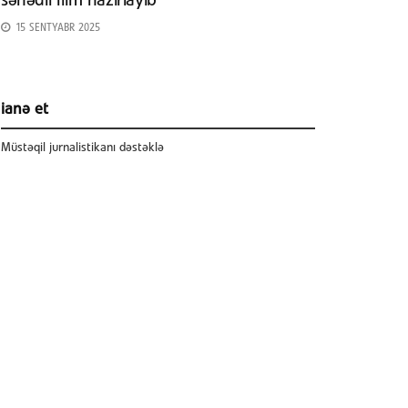
sənədli film hazırlayıb
15 SENTYABR 2025
ianə et
Müstəqil jurnalistikanı dəstəklə