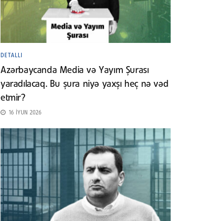
DETALLI
Azərbaycanda Media və Yayım Şurası
yaradılacaq. Bu şura niyə yaxşı heç nə vəd
etmir?
16 İYUN 2026