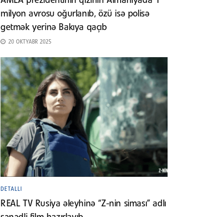
AMEA prezidentinin qızının Almaniyada 1
milyon avrosu oğurlanıb, özü isə polisə
getmək yerinə Bakıya qaçıb
20 OKTYABR 2025
DETALLI
REAL TV Rusiya əleyhinə “Z-nin siması” adlı