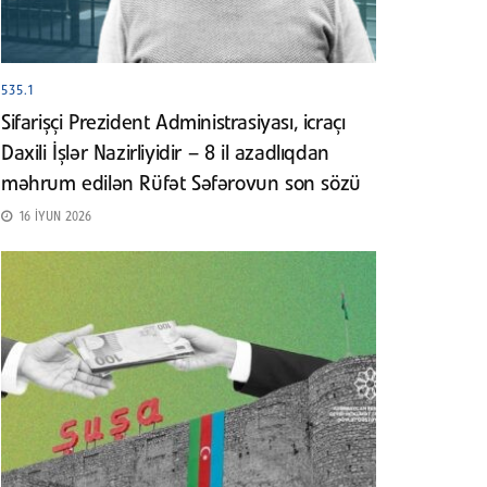
535.1
Sifarişçi Prezident Administrasiyası, icraçı
Daxili İşlər Nazirliyidir – 8 il azadlıqdan
məhrum edilən Rüfət Səfərovun son sözü
16 İYUN 2026