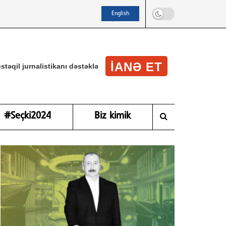
English
IANƏ ET
stəqil jurnalistikanı dəstəklə
#Seçki2024
Biz kimik