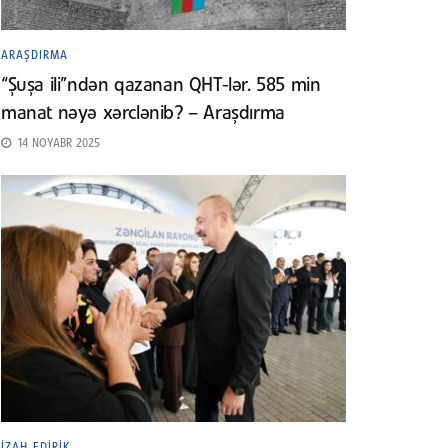
ARAŞDIRMA
“Şuşa ili”ndən qazanan QHT-lər. 585 min
manat nəyə xərclənib? – Araşdırma
14 NOYABR 2025
İZAH EDIRIK