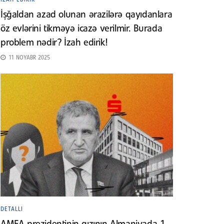
İşğaldan azad olunan ərazilərə qayıdanlara
öz evlərini tikməyə icazə verilmir. Burada
problem nədir? İzah edirik!
11 NOYABR 2025
DETALLI