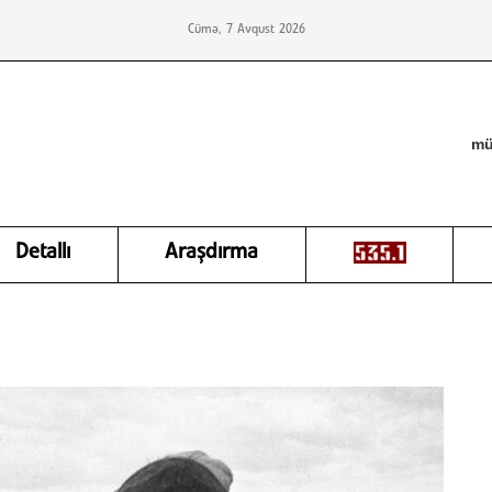
Cümə, 7 Avqust 2026
mü
Detallı
Araşdırma