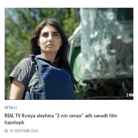
DETALLI
REAL TV Rusiya əleyhinə “Z-nin siması” adlı sənədli film
hazırlayıb
15 SENTYABR 2025