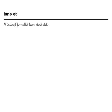
ianə et
Müstəqil jurnalistikanı dəstəklə