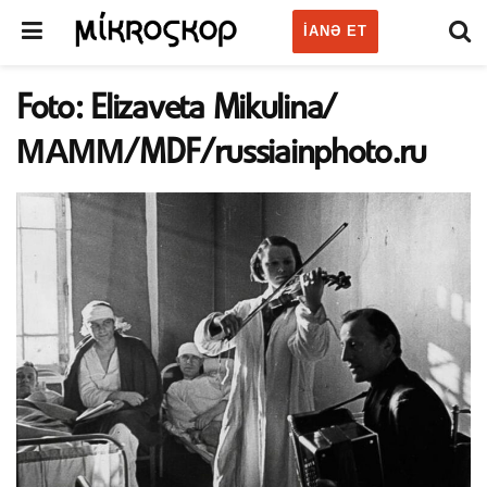
IANƏ ET
Foto: Elizaveta Mikulina/
МАММ/MDF/russiainphoto.ru