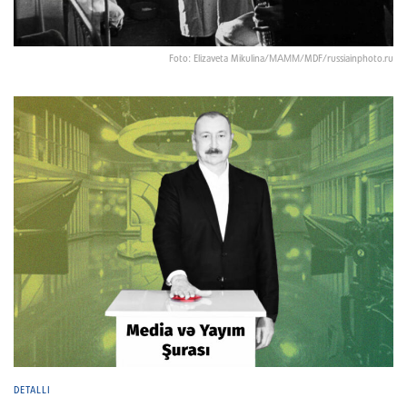
Foto: Elizaveta Mikulina/МАММ/MDF/russiainphoto.ru
DETALLI