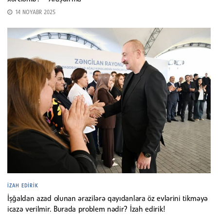
14 NOYABR 2025
İZAH EDIRIK
İşğaldan azad olunan ərazilərə qayıdanlara öz evlərini tikməyə
icazə verilmir. Burada problem nədir? İzah edirik!