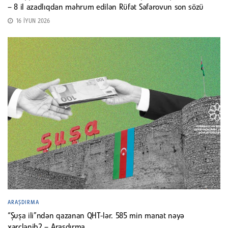
– 8 il azadlıqdan məhrum edilən Rüfət Səfərovun son sözü
16 İYUN 2026
ARAŞDIRMA
“Şuşa ili”ndən qazanan QHT-lər. 585 min manat nəyə
xərclənib? – Araşdırma