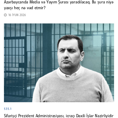
Azərbaycanda Media və Yayım Şurası yaradılacaq. Bu şura niyə
yaxşı heç nə vəd etmir?
16 İYUN 2026
535.1
Sifarişçi Prezident Administrasiyası, icraçı Daxili İşlər Nazirliyidir