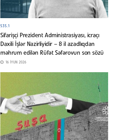
535.1
Sifarişçi Prezident Administrasiyası, icraçı
Daxili İşlər Nazirliyidir – 8 il azadlıqdan
məhrum edilən Rüfət Səfərovun son sözü
16 İYUN 2026