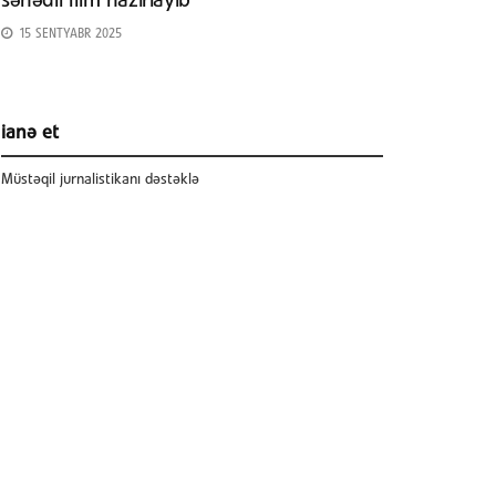
sənədli film hazırlayıb
15 SENTYABR 2025
ianə et
Müstəqil jurnalistikanı dəstəklə