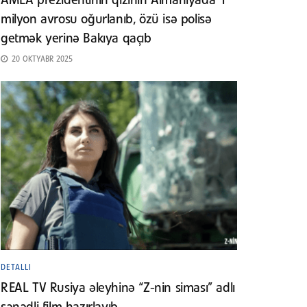
AMEA prezidentinin qızının Almaniyada 1
milyon avrosu oğurlanıb, özü isə polisə
getmək yerinə Bakıya qaçıb
20 OKTYABR 2025
DETALLI
REAL TV Rusiya əleyhinə “Z-nin siması” adlı