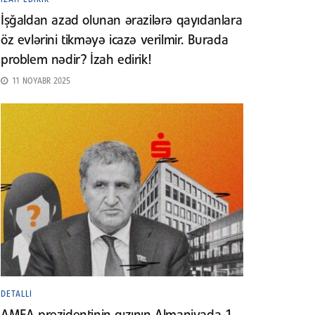
İşğaldan azad olunan ərazilərə qayıdanlara
öz evlərini tikməyə icazə verilmir. Burada
problem nədir? İzah edirik!
11 NOYABR 2025
DETALLI