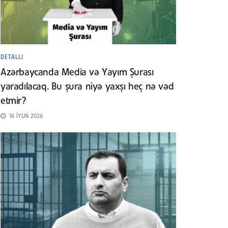
DETALLI
Azərbaycanda Media və Yayım Şurası
yaradılacaq. Bu şura niyə yaxşı heç nə vəd
etmir?
16 İYUN 2026