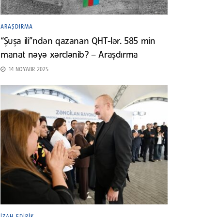
ARAŞDIRMA
“Şuşa ili”ndən qazanan QHT-lər. 585 min
manat nəyə xərclənib? – Araşdırma
14 NOYABR 2025
İZAH EDIRIK