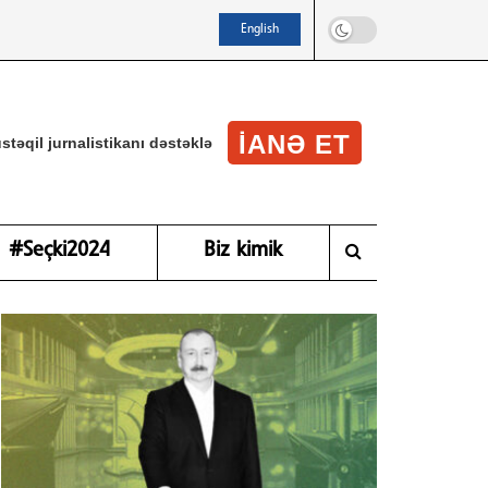
English
IANƏ ET
stəqil jurnalistikanı dəstəklə
#Seçki2024
Biz kimik