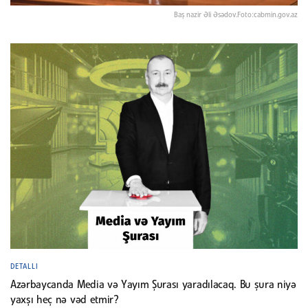
Baş nazir Əli Əsədov.Foto:cabmin.gov.az
DETALLI
Azərbaycanda Media və Yayım Şurası yaradılacaq. Bu şura niyə
yaxşı heç nə vəd etmir?