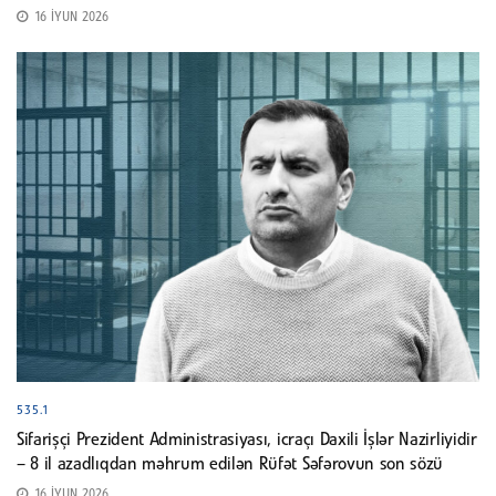
16 İYUN 2026
535.1
Sifarişçi Prezident Administrasiyası, icraçı Daxili İşlər Nazirliyidir
– 8 il azadlıqdan məhrum edilən Rüfət Səfərovun son sözü
16 İYUN 2026