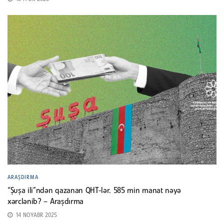
ARAŞDIRMA
“Şuşa ili”ndən qazanan QHT-lər. 585 min manat nəyə
xərclənib? – Araşdırma
14 NOYABR 2025