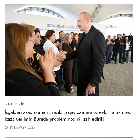
İZAH EDIRIK
İşğaldan azad olunan ərazilərə qayıdanlara öz evlərini tikməyə
icazə verilmir. Burada problem nədir? İzah edirik!
11 NOYABR 2025