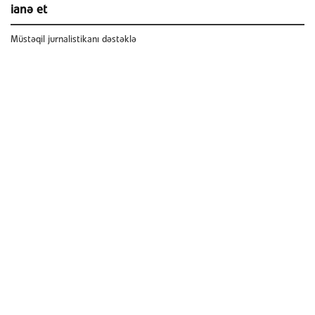
ianə et
Müstəqil jurnalistikanı dəstəklə