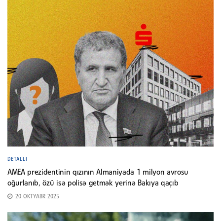
DETALLI
AMEA prezidentinin qızının Almaniyada 1 milyon avrosu
oğurlanıb, özü isə polisə getmək yerinə Bakıya qaçıb
20 OKTYABR 2025