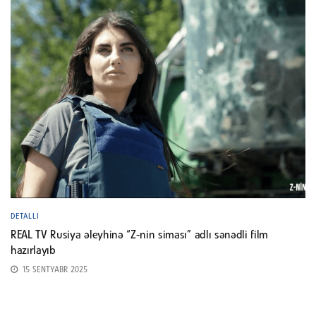
DETALLI
REAL TV Rusiya əleyhinə “Z-nin siması” adlı sənədli film
hazırlayıb
15 SENTYABR 2025