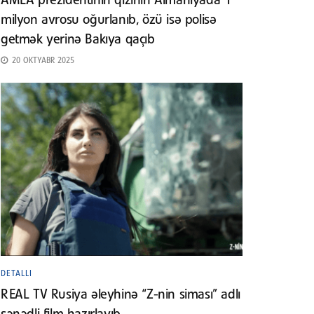
AMEA prezidentinin qızının Almaniyada 1
milyon avrosu oğurlanıb, özü isə polisə
getmək yerinə Bakıya qaçıb
20 OKTYABR 2025
DETALLI
REAL TV Rusiya əleyhinə “Z-nin siması” adlı