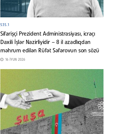
535.1
Sifarişçi Prezident Administrasiyası, icraçı
Daxili İşlər Nazirliyidir – 8 il azadlıqdan
məhrum edilən Rüfət Səfərovun son sözü
16 İYUN 2026