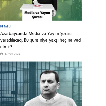
DETALLI
Azərbaycanda Media və Yayım Şurası
yaradılacaq. Bu şura niyə yaxşı heç nə vəd
etmir?
16 İYUN 2026