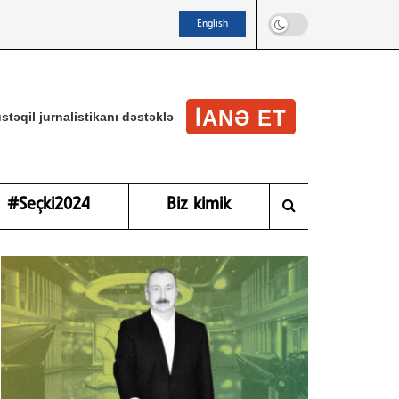
English
IANƏ ET
stəqil jurnalistikanı dəstəklə
#Seçki2024
Biz kimik