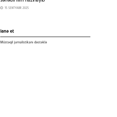
sənədli film hazırlayıb
15 SENTYABR 2025
ianə et
Müstəqil jurnalistikanı dəstəklə