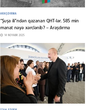
ARAŞDIRMA
“Şuşa ili”ndən qazanan QHT-lər. 585 min
manat nəyə xərclənib? – Araşdırma
14 NOYABR 2025
İZAH EDIRIK