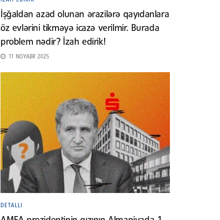
İşğaldan azad olunan ərazilərə qayıdanlara
öz evlərini tikməyə icazə verilmir. Burada
problem nədir? İzah edirik!
11 NOYABR 2025
DETALLI