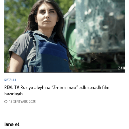
DETALLI
REAL TV Rusiya əleyhinə “Z-nin siması” adlı sənədli film
hazırlayıb
15 SENTYABR 2025
ianə et