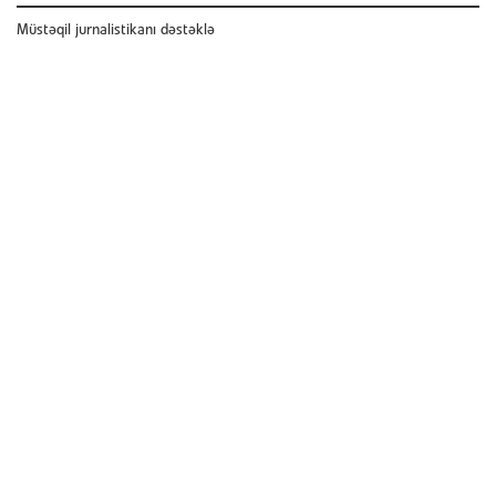
Müstəqil jurnalistikanı dəstəklə