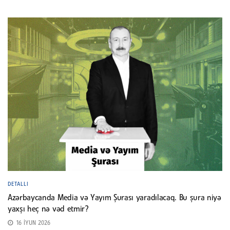
DETALLI
Azərbaycanda Media və Yayım Şurası yaradılacaq. Bu şura niyə
yaxşı heç nə vəd etmir?
16 İYUN 2026