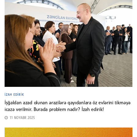
İZAH EDIRIK
İşğaldan azad olunan ərazilərə qayıdanlara öz evlərini tikməyə
icazə verilmir. Burada problem nədir? İzah edirik!
11 NOYABR 2025