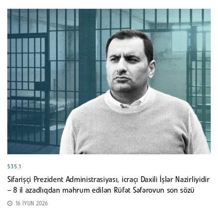
535.1
Sifarişçi Prezident Administrasiyası, icraçı Daxili İşlər Nazirliyidir
– 8 il azadlıqdan məhrum edilən Rüfət Səfərovun son sözü
16 İYUN 2026