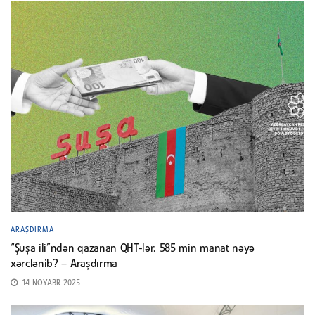
ARAŞDIRMA
“Şuşa ili”ndən qazanan QHT-lər. 585 min manat nəyə
xərclənib? – Araşdırma
14 NOYABR 2025