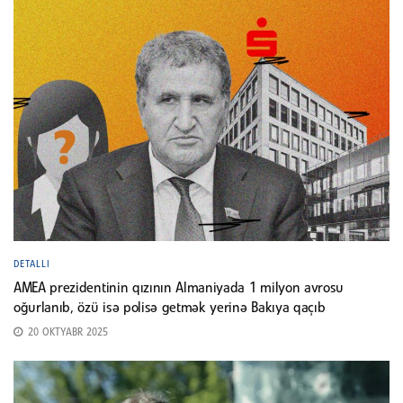
DETALLI
AMEA prezidentinin qızının Almaniyada 1 milyon avrosu
oğurlanıb, özü isə polisə getmək yerinə Bakıya qaçıb
20 OKTYABR 2025