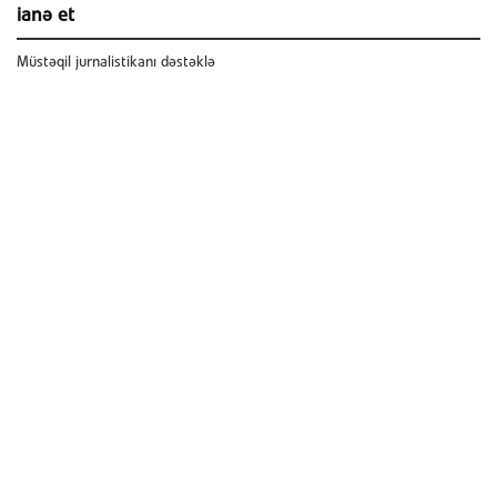
ianə et
Müstəqil jurnalistikanı dəstəklə