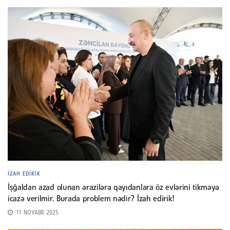
İZAH EDIRIK
İşğaldan azad olunan ərazilərə qayıdanlara öz evlərini tikməyə
icazə verilmir. Burada problem nədir? İzah edirik!
11 NOYABR 2025