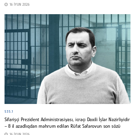
16 İYUN 2026
535.1
Sifarişçi Prezident Administrasiyası, icraçı Daxili İşlər Nazirliyidir
– 8 il azadlıqdan məhrum edilən Rüfət Səfərovun son sözü
16 İYUN 2026