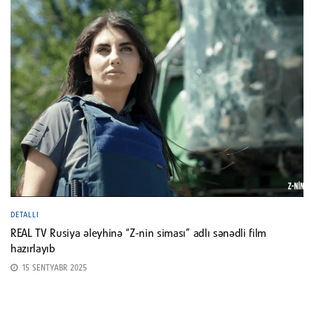
DETALLI
REAL TV Rusiya əleyhinə “Z-nin siması” adlı sənədli film
hazırlayıb
15 SENTYABR 2025