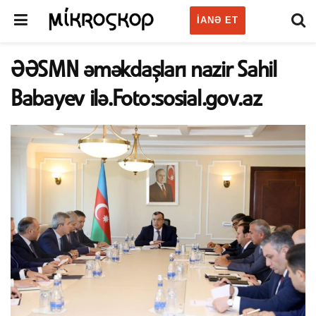
IANƏ ET
ƏƏSMN əməkdaşları nazir Sahil
Babayev ilə.Foto:sosial.gov.az