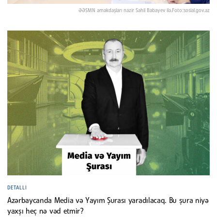
ƏƏSMN əməkdaşları nazir Sahil Babayev ilə.Foto:sosial.gov.az
DETALLI
Azərbaycanda Media və Yayım Şurası yaradılacaq. Bu şura niyə
yaxşı heç nə vəd etmir?