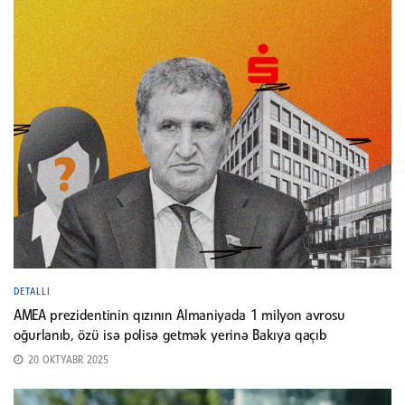
DETALLI
AMEA prezidentinin qızının Almaniyada 1 milyon avrosu
oğurlanıb, özü isə polisə getmək yerinə Bakıya qaçıb
20 OKTYABR 2025