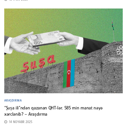
ARAŞDIRMA
“Şuşa ili”ndən qazanan QHT-lər. 585 min manat nəyə
xərclənib? – Araşdırma
14 NOYABR 2025