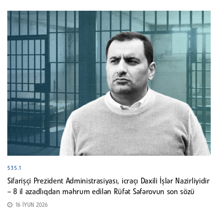
535.1
Sifarişçi Prezident Administrasiyası, icraçı Daxili İşlər Nazirliyidir
– 8 il azadlıqdan məhrum edilən Rüfət Səfərovun son sözü
16 İYUN 2026