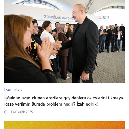
İZAH EDIRIK
İşğaldan azad olunan ərazilərə qayıdanlara öz evlərini tikməyə
icazə verilmir. Burada problem nədir? İzah edirik!
11 NOYABR 2025