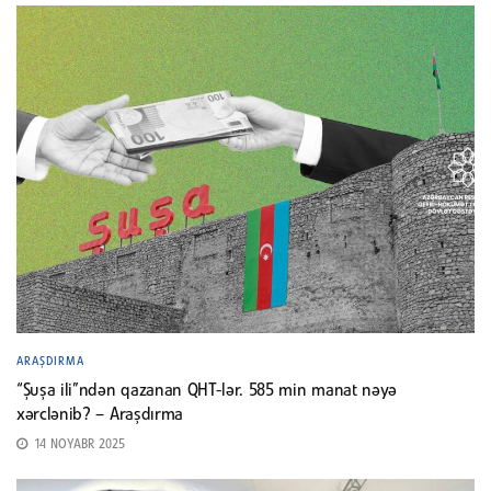
ARAŞDIRMA
“Şuşa ili”ndən qazanan QHT-lər. 585 min manat nəyə
xərclənib? – Araşdırma
14 NOYABR 2025