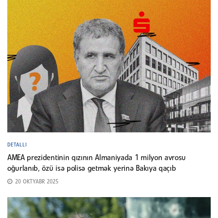
DETALLI
AMEA prezidentinin qızının Almaniyada 1 milyon avrosu
oğurlanıb, özü isə polisə getmək yerinə Bakıya qaçıb
20 OKTYABR 2025