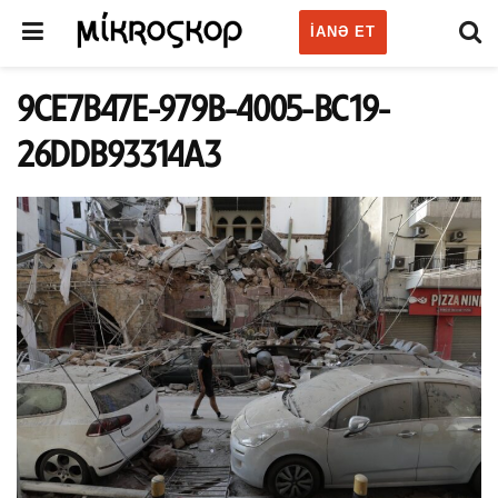
IANƏ ET
9CE7B47E-979B-4005-BC19-
26DDB93314A3