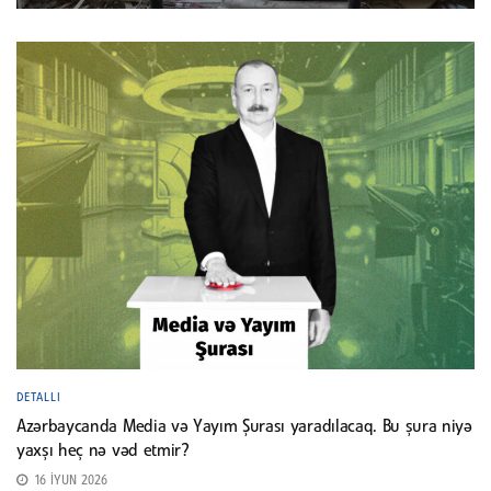
DETALLI
Azərbaycanda Media və Yayım Şurası yaradılacaq. Bu şura niyə
yaxşı heç nə vəd etmir?
16 İYUN 2026