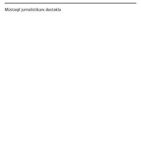
Müstəqil jurnalistikanı dəstəklə