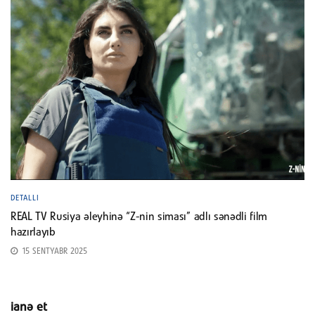
DETALLI
REAL TV Rusiya əleyhinə “Z-nin siması” adlı sənədli film
hazırlayıb
15 SENTYABR 2025
ianə et