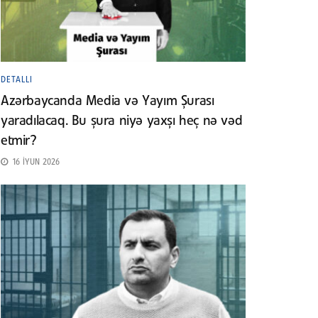
DETALLI
Azərbaycanda Media və Yayım Şurası
yaradılacaq. Bu şura niyə yaxşı heç nə vəd
etmir?
16 İYUN 2026