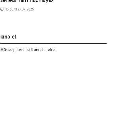
sənədli film hazırlayıb
15 SENTYABR 2025
ianə et
Müstəqil jurnalistikanı dəstəklə