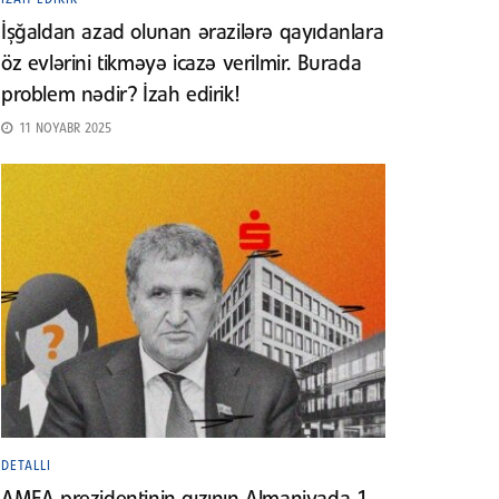
İşğaldan azad olunan ərazilərə qayıdanlara
öz evlərini tikməyə icazə verilmir. Burada
problem nədir? İzah edirik!
11 NOYABR 2025
DETALLI