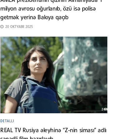
AMEA prezidentinin qızının Almaniyada 1
milyon avrosu oğurlanıb, özü isə polisə
getmək yerinə Bakıya qaçıb
20 OKTYABR 2025
DETALLI
REAL TV Rusiya əleyhinə “Z-nin siması” adlı