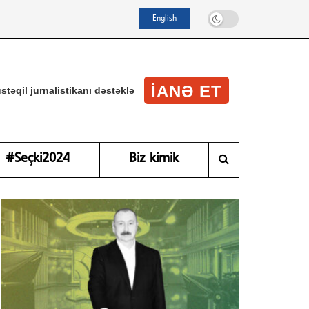
English
IANƏ ET
stəqil jurnalistikanı dəstəklə
#Seçki2024
Biz kimik