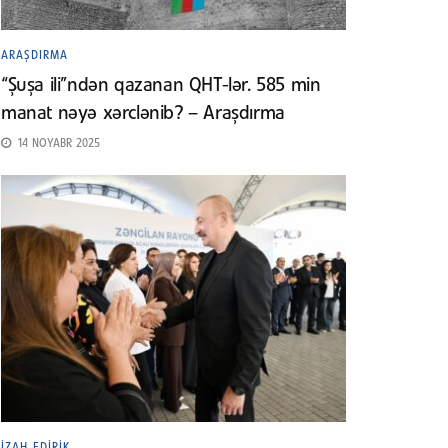
ARAŞDIRMA
“Şuşa ili”ndən qazanan QHT-lər. 585 min
manat nəyə xərclənib? – Araşdırma
14 NOYABR 2025
İZAH EDIRIK