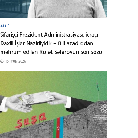
535.1
Sifarişçi Prezident Administrasiyası, icraçı
Daxili İşlər Nazirliyidir – 8 il azadlıqdan
məhrum edilən Rüfət Səfərovun son sözü
16 İYUN 2026