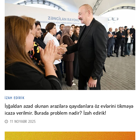
İZAH EDIRIK
İşğaldan azad olunan ərazilərə qayıdanlara öz evlərini tikməyə
icazə verilmir. Burada problem nədir? İzah edirik!
11 NOYABR 2025