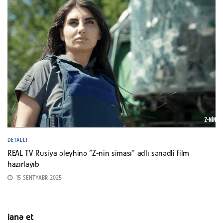
DETALLI
REAL TV Rusiya əleyhinə “Z-nin siması” adlı sənədli film
hazırlayıb
15 SENTYABR 2025
ianə et