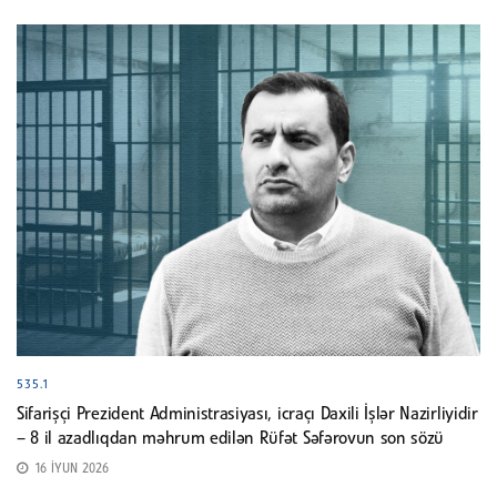
535.1
Sifarişçi Prezident Administrasiyası, icraçı Daxili İşlər Nazirliyidir
– 8 il azadlıqdan məhrum edilən Rüfət Səfərovun son sözü
16 İYUN 2026