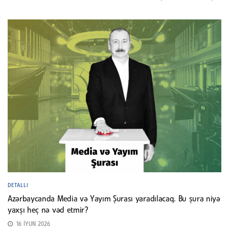
DETALLI
Azərbaycanda Media və Yayım Şurası yaradılacaq. Bu şura niyə
yaxşı heç nə vəd etmir?
16 İYUN 2026