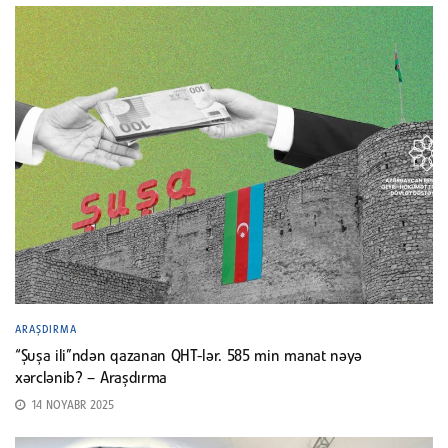
ARAŞDIRMA
“Şuşa ili”ndən qazanan QHT-lər. 585 min manat nəyə
xərclənib? – Araşdırma
14 NOYABR 2025