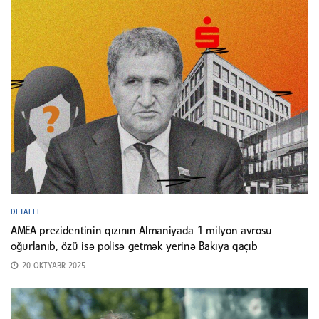
DETALLI
AMEA prezidentinin qızının Almaniyada 1 milyon avrosu
oğurlanıb, özü isə polisə getmək yerinə Bakıya qaçıb
20 OKTYABR 2025