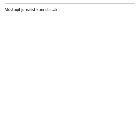
Müstəqil jurnalistikanı dəstəklə