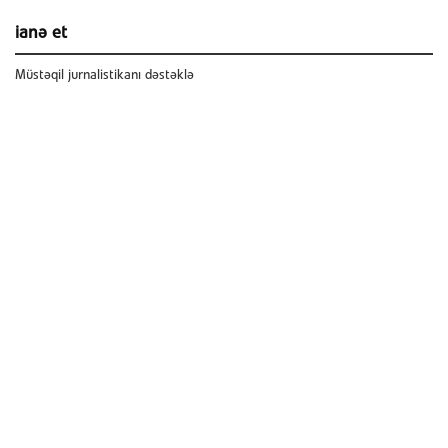
ianə et
Müstəqil jurnalistikanı dəstəklə