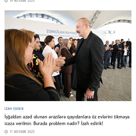
14 NOYABR 2025
İZAH EDIRIK
İşğaldan azad olunan ərazilərə qayıdanlara öz evlərini tikməyə
icazə verilmir. Burada problem nədir? İzah edirik!
11 NOYABR 2025