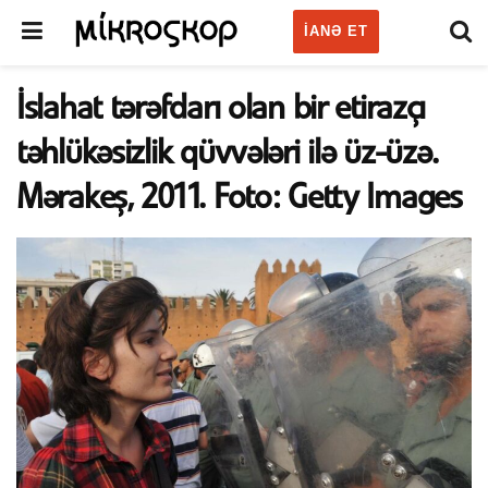
IANƏ ET
İslahat tərəfdarı olan bir etirazçı
təhlükəsizlik qüvvələri ilə üz-üzə.
Mərakeş, 2011. Foto: Getty Images