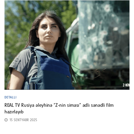
DETALLI
REAL TV Rusiya əleyhinə “Z-nin siması” adlı sənədli film
hazırlayıb
15 SENTYABR 2025