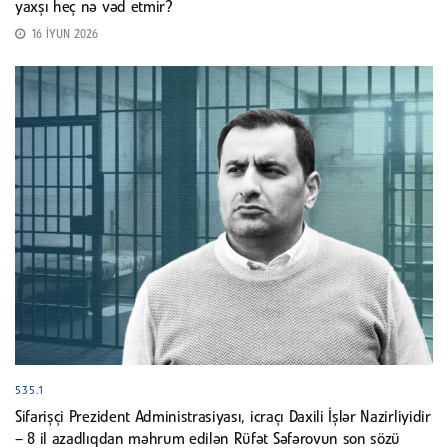
yaxşı heç nə vəd etmir?
16 İYUN 2026
535.1
Sifarişçi Prezident Administrasiyası, icraçı Daxili İşlər Nazirliyidir
– 8 il azadlıqdan məhrum edilən Rüfət Səfərovun son sözü