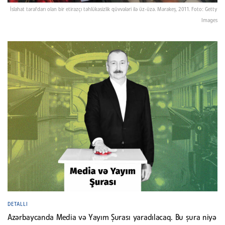
İslahat tərəfdarı olan bir etirazçı təhlükəsizlik qüvvələri ilə üz-üzə. Mərakeş, 2011. Foto: Getty
Images
DETALLI
Azərbaycanda Media və Yayım Şurası yaradılacaq. Bu şura niyə