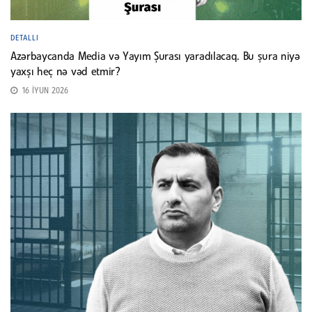
DETALLI
Azərbaycanda Media və Yayım Şurası yaradılacaq. Bu şura niyə
yaxşı heç nə vəd etmir?
16 İYUN 2026