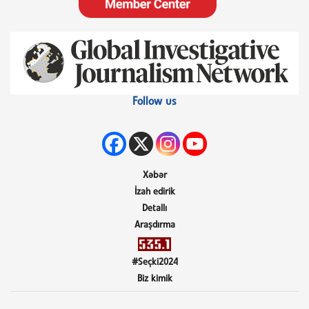
Follow us
Xəbər
İzah edirik
Detallı
Araşdırma
#Seçki2024
Biz kimik