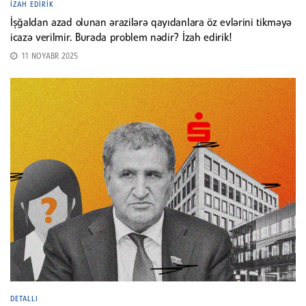
İZAH EDIRIK
İşğaldan azad olunan ərazilərə qayıdanlara öz evlərini tikməyə
icazə verilmir. Burada problem nədir? İzah edirik!
11 NOYABR 2025
DETALLI