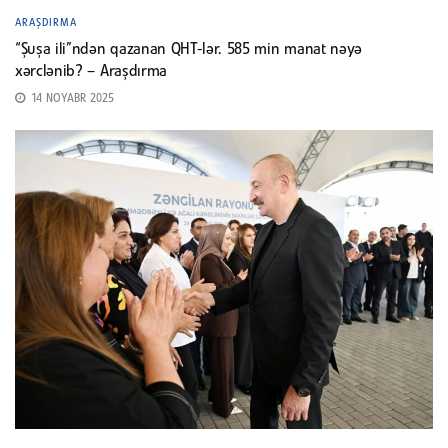
ARAŞDIRMA
“Şuşa ili”ndən qazanan QHT-lər. 585 min manat nəyə
xərclənib? – Araşdırma
14 NOYABR 2025