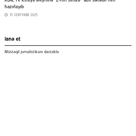
REAL TV Rusiya əleyhinə “Z-nin siması” adlı sənədli film
hazırlayıb
15 SENTYABR 2025
ianə et
Müstəqil jurnalistikanı dəstəklə