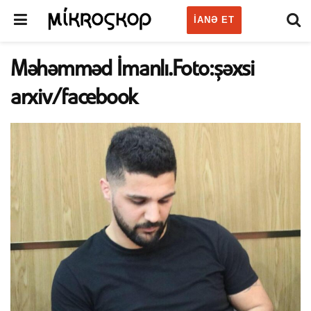
IANƏ ET
Məhəmməd İmanlı.Foto:şəxsi
arxiv/facebook