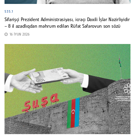
535.1
Sifarişçi Prezident Administrasiyası, icraçı Daxili İşlər Nazirliyidir
– 8 il azadlıqdan məhrum edilən Rüfət Səfərovun son sözü
16 İYUN 2026