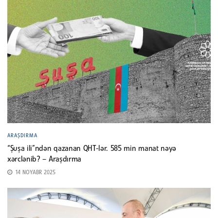
ARAŞDIRMA
“Şuşa ili”ndən qazanan QHT-lər. 585 min manat nəyə
xərclənib? – Araşdırma
14 NOYABR 2025