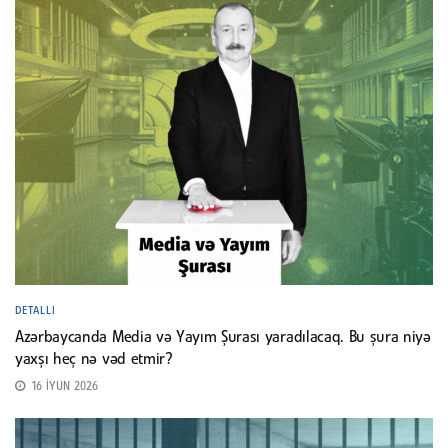
DETALLI
Azərbaycanda Media və Yayım Şurası yaradılacaq. Bu şura niyə
yaxşı heç nə vəd etmir?
16 İYUN 2026