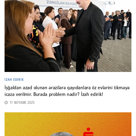
İZAH EDIRIK
İşğaldan azad olunan ərazilərə qayıdanlara öz evlərini tikməyə
icazə verilmir. Burada problem nədir? İzah edirik!
11 NOYABR 2025