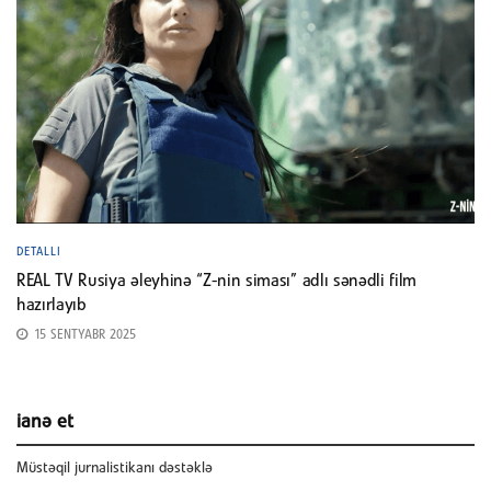
DETALLI
REAL TV Rusiya əleyhinə “Z-nin siması” adlı sənədli film
hazırlayıb
15 SENTYABR 2025
ianə et
Müstəqil jurnalistikanı dəstəklə