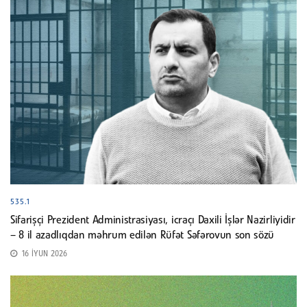
535.1
Sifarişçi Prezident Administrasiyası, icraçı Daxili İşlər Nazirliyidir
– 8 il azadlıqdan məhrum edilən Rüfət Səfərovun son sözü
16 İYUN 2026