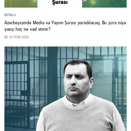
DETALLI
Azərbaycanda Media və Yayım Şurası yaradılacaq. Bu şura niyə
yaxşı heç nə vəd etmir?
16 İYUN 2026