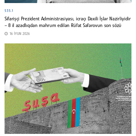
535.1
Sifarişçi Prezident Administrasiyası, icraçı Daxili İşlər Nazirliyidir
– 8 il azadlıqdan məhrum edilən Rüfət Səfərovun son sözü
16 İYUN 2026