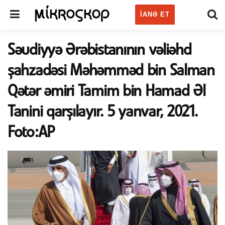
IANƏ ET
Səudiyyə Ərəbistanının vəliəhd
şahzadəsi Məhəmməd bin Salman
Qətər əmiri Tamim bin Hamad Əl
Tanini qarşılayır. 5 yanvar, 2021.
Foto:AP