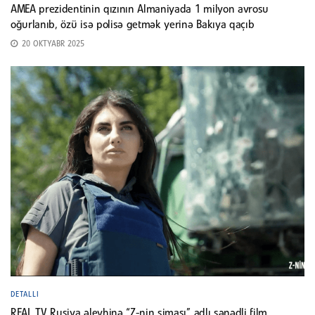
AMEA prezidentinin qızının Almaniyada 1 milyon avrosu
oğurlanıb, özü isə polisə getmək yerinə Bakıya qaçıb
20 OKTYABR 2025
DETALLI
REAL TV Rusiya əleyhinə “Z-nin siması” adlı sənədli film