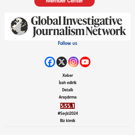
Follow us
Xəbər
İzah edirik
Detallı
Araşdırma
#Seçki2024
Biz kimik