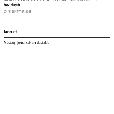
hazırlayıb
15 SENTYABR 2025
ianə et
Müstəqil jurnalistikanı dəstəklə