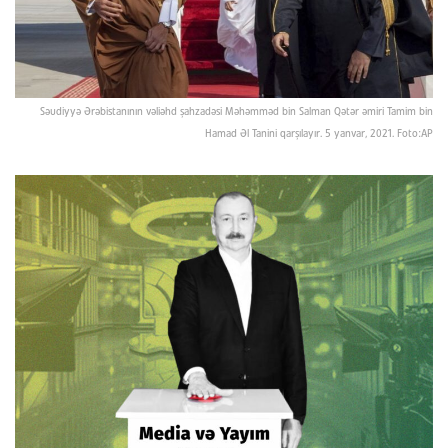
Səudiyyə Ərəbistanının vəliəhd şahzadəsi Məhəmməd bin Salman Qətər əmiri Tamim bin
Hamad Əl Tanini qarşılayır. 5 yanvar, 2021. Foto:AP