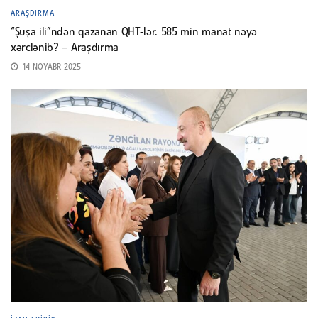
ARAŞDIRMA
“Şuşa ili”ndən qazanan QHT-lər. 585 min manat nəyə
xərclənib? – Araşdırma
14 NOYABR 2025