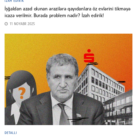
İZAH EDIRIK
İşğaldan azad olunan ərazilərə qayıdanlara öz evlərini tikməyə
icazə verilmir. Burada problem nədir? İzah edirik!
11 NOYABR 2025
DETALLI