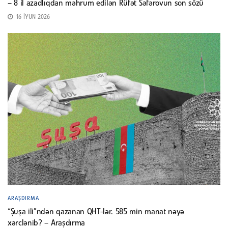
– 8 il azadlıqdan məhrum edilən Rüfət Səfərovun son sözü
16 İYUN 2026
ARAŞDIRMA
“Şuşa ili”ndən qazanan QHT-lər. 585 min manat nəyə
xərclənib? – Araşdırma