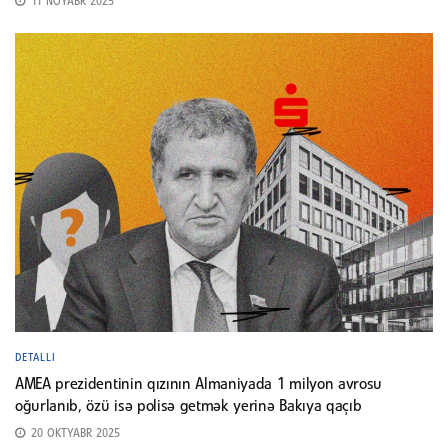
11 NOYABR 2025
DETALLI
AMEA prezidentinin qızının Almaniyada 1 milyon avrosu
oğurlanıb, özü isə polisə getmək yerinə Bakıya qaçıb
20 OKTYABR 2025