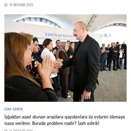
14 NOYABR 2025
İZAH EDIRIK
İşğaldan azad olunan ərazilərə qayıdanlara öz evlərini tikməyə
icazə verilmir. Burada problem nədir? İzah edirik!