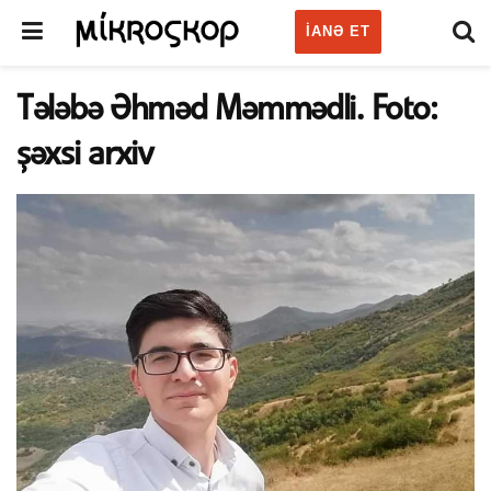
IANƏ ET
Tələbə Əhməd Məmmədli. Foto:
şəxsi arxiv