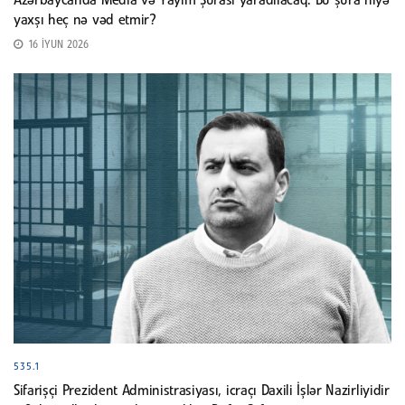
Azərbaycanda Media və Yayım Şurası yaradılacaq. Bu şura niyə
yaxşı heç nə vəd etmir?
16 İYUN 2026
535.1
Sifarişçi Prezident Administrasiyası, icraçı Daxili İşlər Nazirliyidir