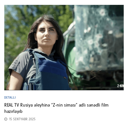
DETALLI
REAL TV Rusiya əleyhinə “Z-nin siması” adlı sənədli film
hazırlayıb
15 SENTYABR 2025