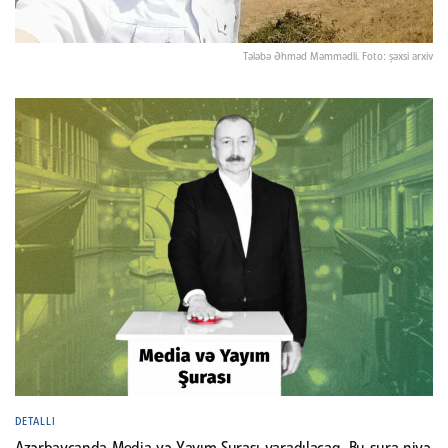
Tələbə Əhməd Məmmədli. Foto: şəxsi arxiv
DETALLI