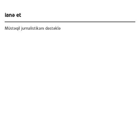
ianə et
Müstəqil jurnalistikanı dəstəklə