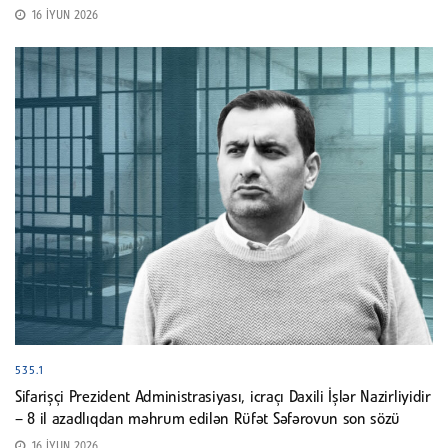
16 İYUN 2026
535.1
Sifarişçi Prezident Administrasiyası, icraçı Daxili İşlər Nazirliyidir
– 8 il azadlıqdan məhrum edilən Rüfət Səfərovun son sözü
16 İYUN 2026