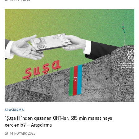
ARAŞDIRMA
“Şuşa ili”ndən qazanan QHT-lər. 585 min manat nəyə
xərclənib? – Araşdırma
14 NOYABR 2025