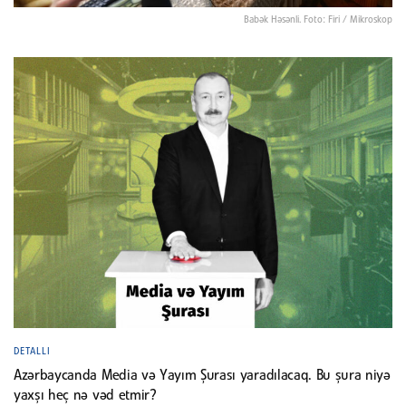
Babək Həsənli. Foto: Firi / Mikroskop
DETALLI
Azərbaycanda Media və Yayım Şurası yaradılacaq. Bu şura niyə
yaxşı heç nə vəd etmir?