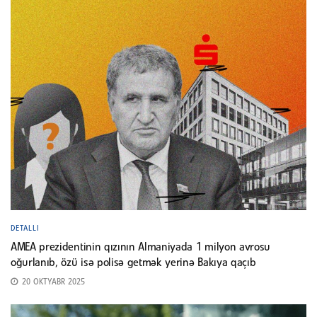
DETALLI
AMEA prezidentinin qızının Almaniyada 1 milyon avrosu
oğurlanıb, özü isə polisə getmək yerinə Bakıya qaçıb
20 OKTYABR 2025