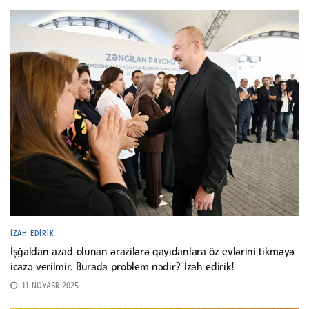
İZAH EDIRIK
İşğaldan azad olunan ərazilərə qayıdanlara öz evlərini tikməyə
icazə verilmir. Burada problem nədir? İzah edirik!
11 NOYABR 2025