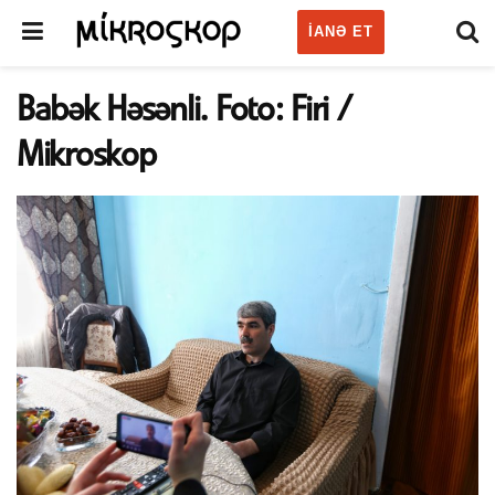
IANƏ ET
Babək Həsənli. Foto: Firi /
Mikroskop