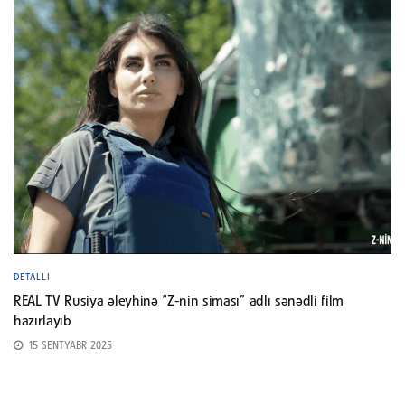
DETALLI
REAL TV Rusiya əleyhinə “Z-nin siması” adlı sənədli film
hazırlayıb
15 SENTYABR 2025