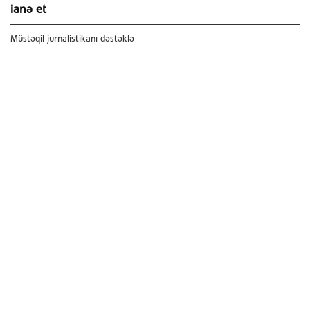
ianə et
Müstəqil jurnalistikanı dəstəklə