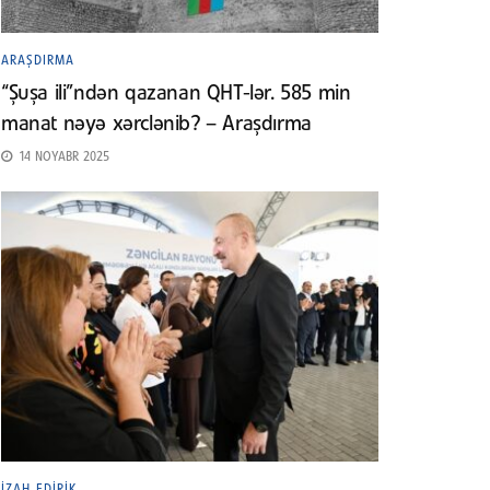
ARAŞDIRMA
“Şuşa ili”ndən qazanan QHT-lər. 585 min
manat nəyə xərclənib? – Araşdırma
14 NOYABR 2025
İZAH EDIRIK