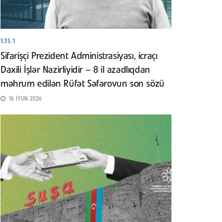
535.1
Sifarişçi Prezident Administrasiyası, icraçı
Daxili İşlər Nazirliyidir – 8 il azadlıqdan
məhrum edilən Rüfət Səfərovun son sözü
16 İYUN 2026