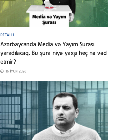
DETALLI
Azərbaycanda Media və Yayım Şurası
yaradılacaq. Bu şura niyə yaxşı heç nə vəd
etmir?
16 İYUN 2026