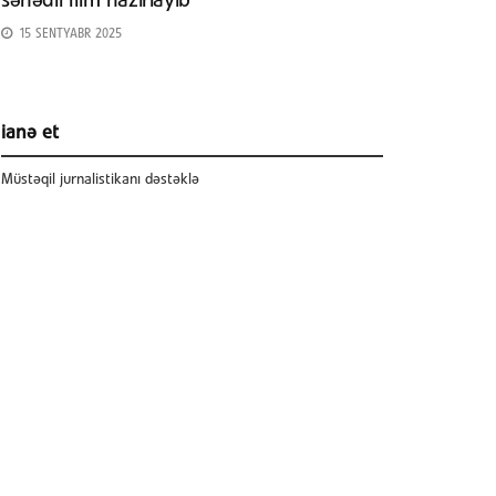
sənədli film hazırlayıb
15 SENTYABR 2025
ianə et
Müstəqil jurnalistikanı dəstəklə