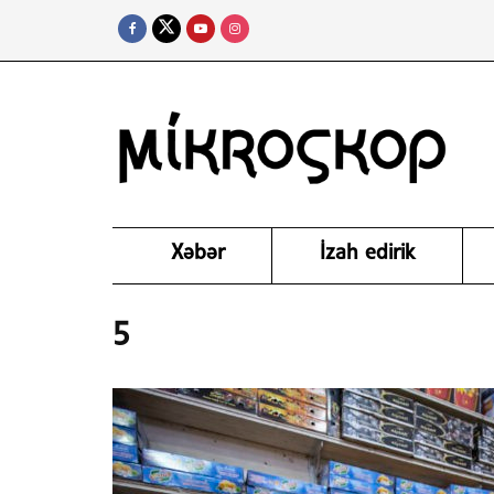
Xəbər
İzah edirik
5