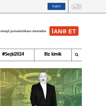
English
IANƏ ET
stəqil jurnalistikanı dəstəklə
#Seçki2024
Biz kimik