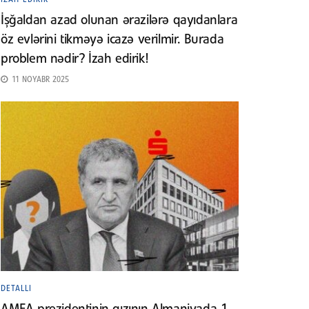
İşğaldan azad olunan ərazilərə qayıdanlara
öz evlərini tikməyə icazə verilmir. Burada
problem nədir? İzah edirik!
11 NOYABR 2025
DETALLI