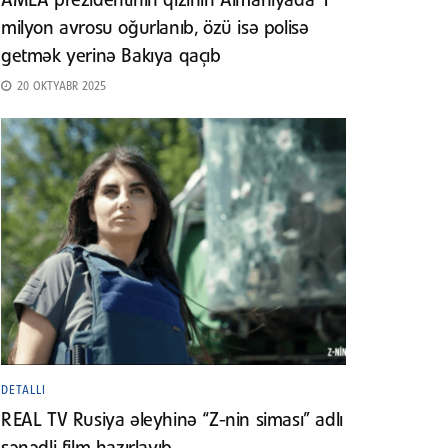
AMEA prezidentinin qızının Almaniyada 1
milyon avrosu oğurlanıb, özü isə polisə
getmək yerinə Bakıya qaçıb
20 OKTYABR 2025
DETALLI
REAL TV Rusiya əleyhinə “Z-nin siması” adlı