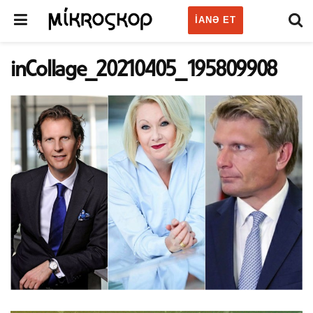
IANƏ ET
inCollage_20210405_195809908