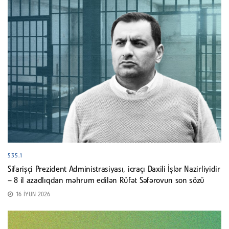
535.1
Sifarişçi Prezident Administrasiyası, icraçı Daxili İşlər Nazirliyidir
– 8 il azadlıqdan məhrum edilən Rüfət Səfərovun son sözü
16 İYUN 2026