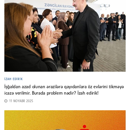
İZAH EDIRIK
İşğaldan azad olunan ərazilərə qayıdanlara öz evlərini tikməyə
icazə verilmir. Burada problem nədir? İzah edirik!
11 NOYABR 2025