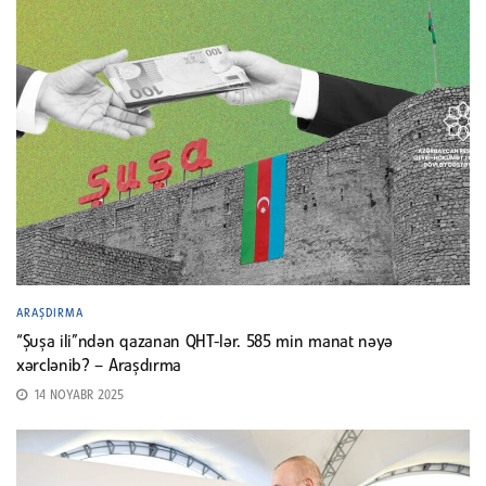
ARAŞDIRMA
“Şuşa ili”ndən qazanan QHT-lər. 585 min manat nəyə
xərclənib? – Araşdırma
14 NOYABR 2025