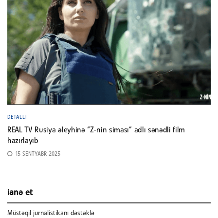
DETALLI
REAL TV Rusiya əleyhinə “Z-nin siması” adlı sənədli film
hazırlayıb
15 SENTYABR 2025
ianə et
Müstəqil jurnalistikanı dəstəklə