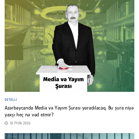
DETALLI
Azərbaycanda Media və Yayım Şurası yaradılacaq. Bu şura niyə
yaxşı heç nə vəd etmir?
16 İYUN 2026