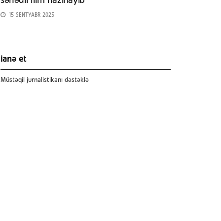
sənədli film hazırlayıb
15 SENTYABR 2025
ianə et
Müstəqil jurnalistikanı dəstəklə