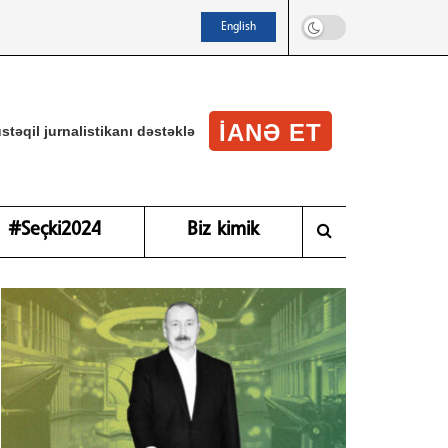
English
IANƏ ET
stəqil jurnalistikanı dəstəklə
#Seçki2024
Biz kimik