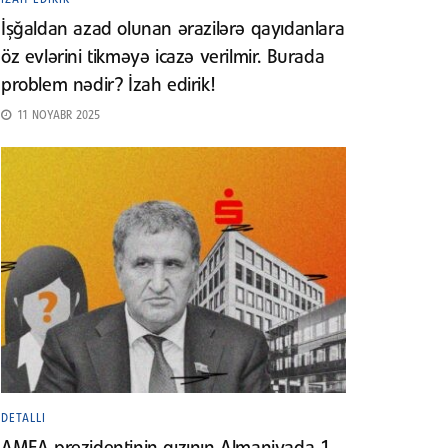
İşğaldan azad olunan ərazilərə qayıdanlara
öz evlərini tikməyə icazə verilmir. Burada
problem nədir? İzah edirik!
11 NOYABR 2025
DETALLI