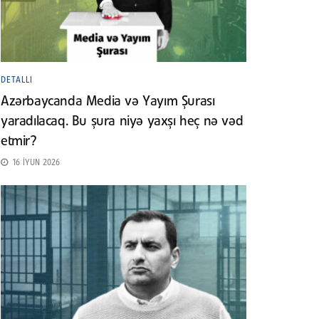
DETALLI
Azərbaycanda Media və Yayım Şurası
yaradılacaq. Bu şura niyə yaxşı heç nə vəd
etmir?
16 İYUN 2026