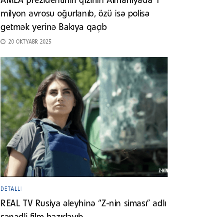
AMEA prezidentinin qızının Almaniyada 1
milyon avrosu oğurlanıb, özü isə polisə
getmək yerinə Bakıya qaçıb
20 OKTYABR 2025
DETALLI
REAL TV Rusiya əleyhinə “Z-nin siması” adlı