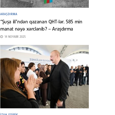
ARAŞDIRMA
“Şuşa ili”ndən qazanan QHT-lər. 585 min
manat nəyə xərclənib? – Araşdırma
14 NOYABR 2025
İZAH EDIRIK