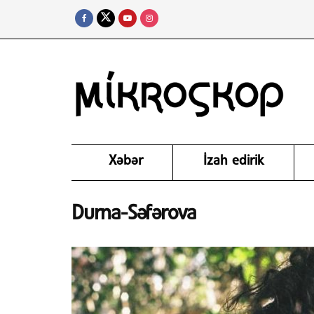
Xəbər
İzah edirik
Durna-Səfərova