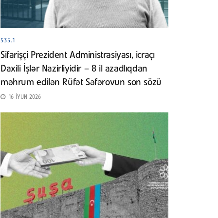
535.1
Sifarişçi Prezident Administrasiyası, icraçı
Daxili İşlər Nazirliyidir – 8 il azadlıqdan
məhrum edilən Rüfət Səfərovun son sözü
16 İYUN 2026