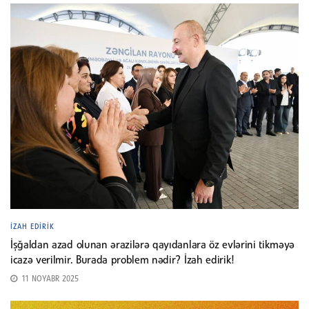
İZAH EDIRIK
İşğaldan azad olunan ərazilərə qayıdanlara öz evlərini tikməyə
icazə verilmir. Burada problem nədir? İzah edirik!
11 NOYABR 2025