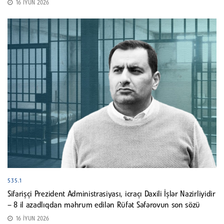
16 İYUN 2026
535.1
Sifarişçi Prezident Administrasiyası, icraçı Daxili İşlər Nazirliyidir
– 8 il azadlıqdan məhrum edilən Rüfət Səfərovun son sözü
16 İYUN 2026