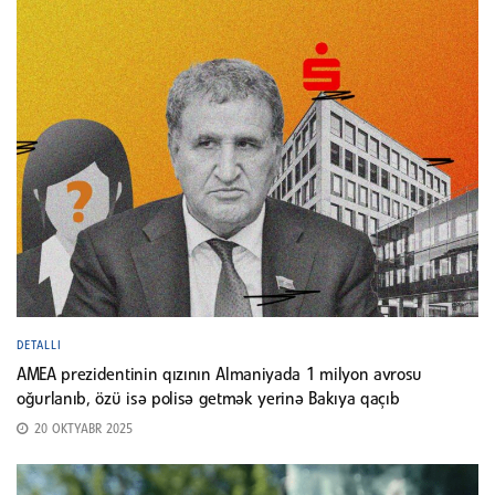
DETALLI
AMEA prezidentinin qızının Almaniyada 1 milyon avrosu
oğurlanıb, özü isə polisə getmək yerinə Bakıya qaçıb
20 OKTYABR 2025