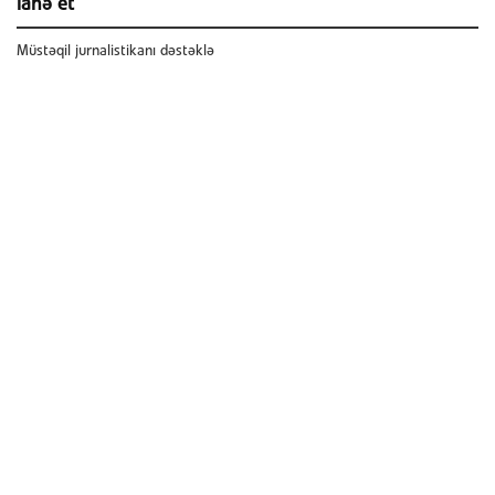
ianə et
Müstəqil jurnalistikanı dəstəklə