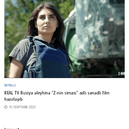
DETALLI
REAL TV Rusiya əleyhinə “Z-nin siması” adlı sənədli film
hazırlayıb
15 SENTYABR 2025