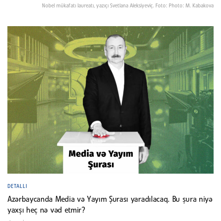
Nobel mükafatı laureatı, yazıçı Svetlana Aleksiyeviç. Foto: Photo: M. Kabakova
DETALLI
Azərbaycanda Media və Yayım Şurası yaradılacaq. Bu şura niyə
yaxşı heç nə vəd etmir?