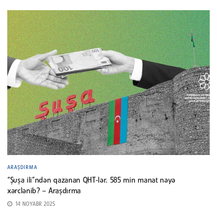
ARAŞDIRMA
“Şuşa ili”ndən qazanan QHT-lər. 585 min manat nəyə
xərclənib? – Araşdırma
14 NOYABR 2025