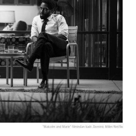
"Malcolm and Marie" filmindən kadr. Dominic Miller/Netflix