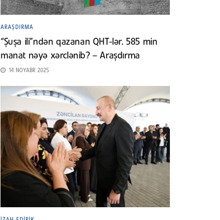
ARAŞDIRMA
“Şuşa ili”ndən qazanan QHT-lər. 585 min
manat nəyə xərclənib? – Araşdırma
14 NOYABR 2025
İZAH EDIRIK