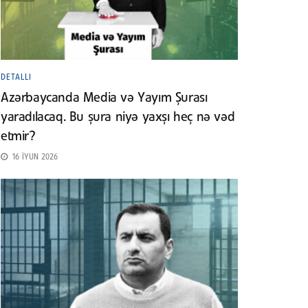
DETALLI
Azərbaycanda Media və Yayım Şurası
yaradılacaq. Bu şura niyə yaxşı heç nə vəd
etmir?
16 İYUN 2026