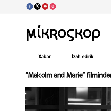
Xəbər
İzah edirik
“Malcolm and Marie” filmindən