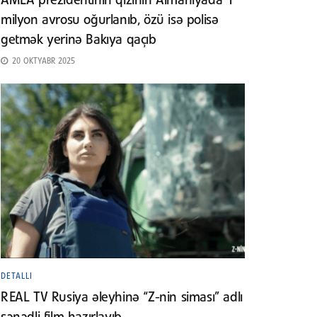
AMEA prezidentinin qızının Almaniyada 1
milyon avrosu oğurlanıb, özü isə polisə
getmək yerinə Bakıya qaçıb
20 OKTYABR 2025
DETALLI
REAL TV Rusiya əleyhinə “Z-nin siması” adlı