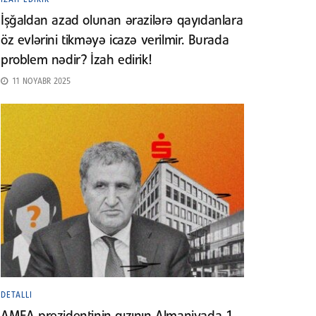
İşğaldan azad olunan ərazilərə qayıdanlara
öz evlərini tikməyə icazə verilmir. Burada
problem nədir? İzah edirik!
11 NOYABR 2025
DETALLI