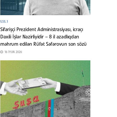
535.1
Sifarişçi Prezident Administrasiyası, icraçı
Daxili İşlər Nazirliyidir – 8 il azadlıqdan
məhrum edilən Rüfət Səfərovun son sözü
16 İYUN 2026