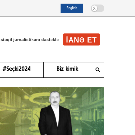
English
IANƏ ET
stəqil jurnalistikanı dəstəklə
#Seçki2024
Biz kimik