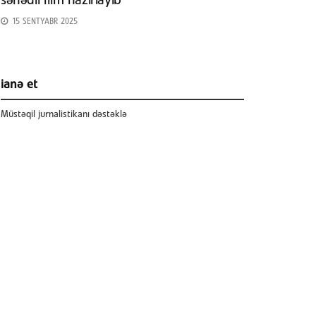
sənədli film hazırlayıb
15 SENTYABR 2025
ianə et
Müstəqil jurnalistikanı dəstəklə