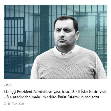
535.1
Sifarişçi Prezident Administrasiyası, icraçı Daxili İşlər Nazirliyidir
– 8 il azadlıqdan məhrum edilən Rüfət Səfərovun son sözü
16 İYUN 2026