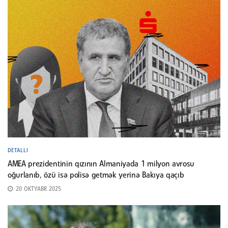
DETALLI
AMEA prezidentinin qızının Almaniyada 1 milyon avrosu
oğurlanıb, özü isə polisə getmək yerinə Bakıya qaçıb
20 OKTYABR 2025