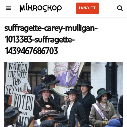
IANƏ ET
suffragette-carey-mulligan-
1013383-suffragette-
1439467686703