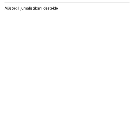
Müstəqil jurnalistikanı dəstəklə