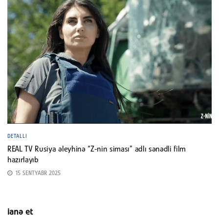
DETALLI
REAL TV Rusiya əleyhinə “Z-nin siması” adlı sənədli film
hazırlayıb
15 SENTYABR 2025
ianə et