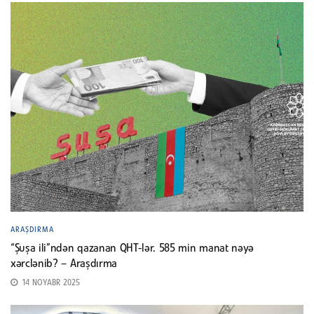
ARAŞDIRMA
“Şuşa ili”ndən qazanan QHT-lər. 585 min manat nəyə
xərclənib? – Araşdırma
14 NOYABR 2025