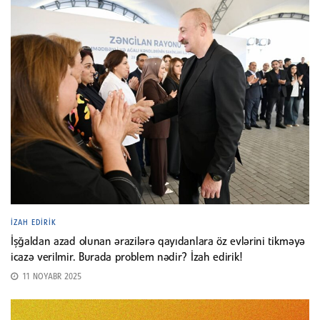
İZAH EDIRIK
İşğaldan azad olunan ərazilərə qayıdanlara öz evlərini tikməyə
icazə verilmir. Burada problem nədir? İzah edirik!
11 NOYABR 2025