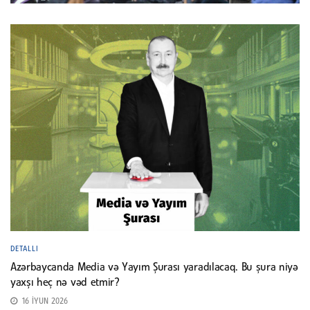
DETALLI
Azərbaycanda Media və Yayım Şurası yaradılacaq. Bu şura niyə
yaxşı heç nə vəd etmir?
16 İYUN 2026