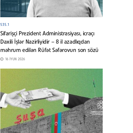
535.1
Sifarişçi Prezident Administrasiyası, icraçı
Daxili İşlər Nazirliyidir – 8 il azadlıqdan
məhrum edilən Rüfət Səfərovun son sözü
16 İYUN 2026