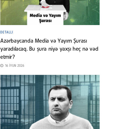
DETALLI
Azərbaycanda Media və Yayım Şurası
yaradılacaq. Bu şura niyə yaxşı heç nə vəd
etmir?
16 İYUN 2026