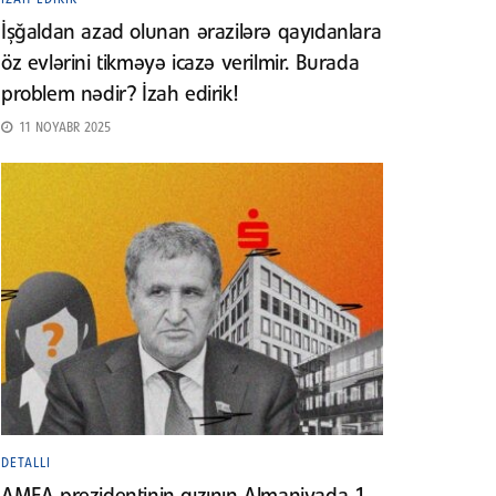
İşğaldan azad olunan ərazilərə qayıdanlara
öz evlərini tikməyə icazə verilmir. Burada
problem nədir? İzah edirik!
11 NOYABR 2025
DETALLI