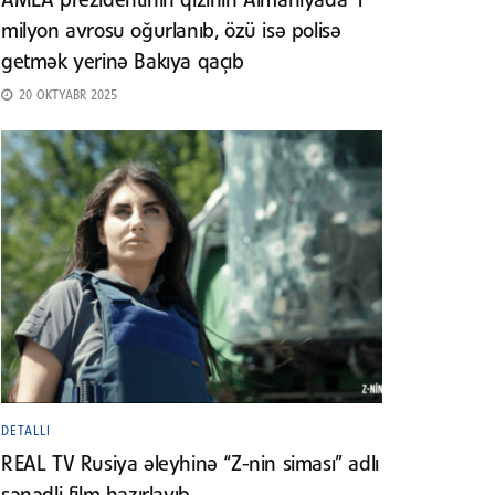
AMEA prezidentinin qızının Almaniyada 1
milyon avrosu oğurlanıb, özü isə polisə
getmək yerinə Bakıya qaçıb
20 OKTYABR 2025
DETALLI
REAL TV Rusiya əleyhinə “Z-nin siması” adlı