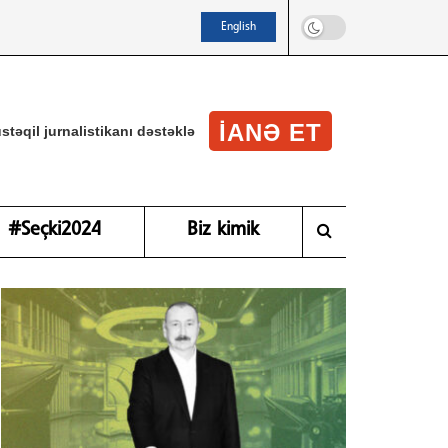
English
IANƏ ET
stəqil jurnalistikanı dəstəklə
#Seçki2024
Biz kimik