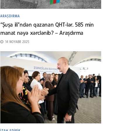
ARAŞDIRMA
“Şuşa ili”ndən qazanan QHT-lər. 585 min
manat nəyə xərclənib? – Araşdırma
14 NOYABR 2025
İZAH EDIRIK