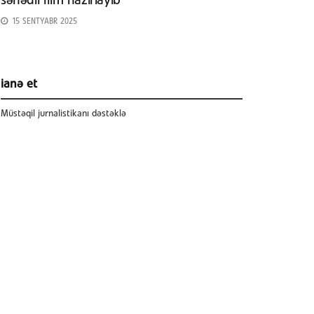
sənədli film hazırlayıb
15 SENTYABR 2025
ianə et
Müstəqil jurnalistikanı dəstəklə