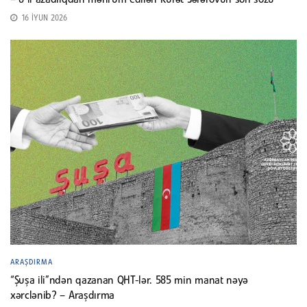
– 8 il azadlıqdan məhrum edilən Rüfət Səfərovun son sözü
16 İYUN 2026
ARAŞDIRMA
“Şuşa ili”ndən qazanan QHT-lər. 585 min manat nəyə
xərclənib? – Araşdırma