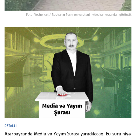
Foto: Vecherka.tj/ Rusiyanın Perm universitenin videokamerasından görüntü.
DETALLI
Azərbaycanda Media və Yayım Şurası yaradılacaq. Bu şura niyə