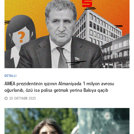
DETALLI
AMEA prezidentinin qızının Almaniyada 1 milyon avrosu
oğurlanıb, özü isə polisə getmək yerinə Bakıya qaçıb
20 OKTYABR 2025