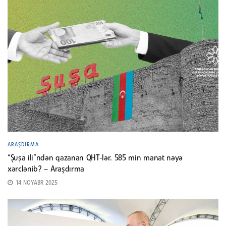
ARAŞDIRMA
“Şuşa ili”ndən qazanan QHT-lər. 585 min manat nəyə
xərclənib? – Araşdırma
14 NOYABR 2025