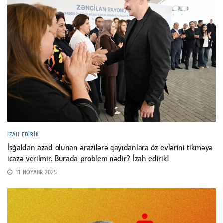
İZAH EDIRIK
İşğaldan azad olunan ərazilərə qayıdanlara öz evlərini tikməyə
icazə verilmir. Burada problem nədir? İzah edirik!
11 NOYABR 2025