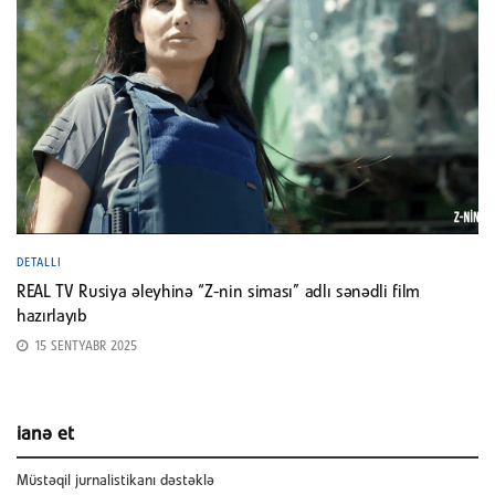
DETALLI
REAL TV Rusiya əleyhinə “Z-nin siması” adlı sənədli film
hazırlayıb
15 SENTYABR 2025
ianə et
Müstəqil jurnalistikanı dəstəklə