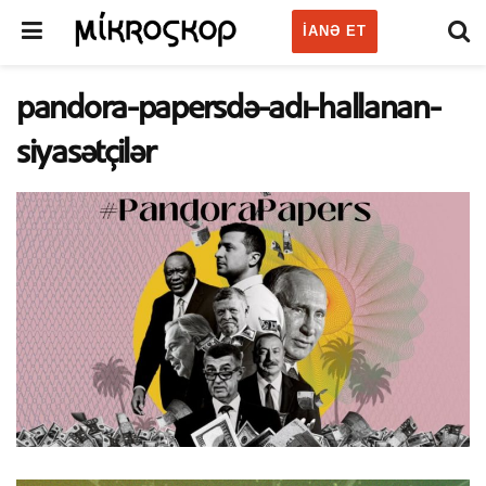
IANƏ ET
pandora-papersdə-adı-hallanan-
siyasətçilər