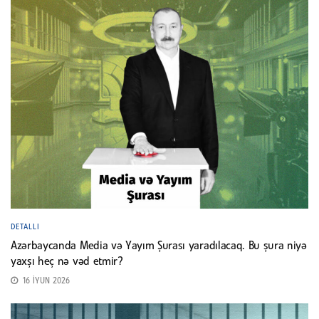
DETALLI
Azərbaycanda Media və Yayım Şurası yaradılacaq. Bu şura niyə
yaxşı heç nə vəd etmir?
16 İYUN 2026