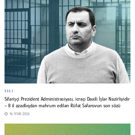
535.1
Sifarişçi Prezident Administrasiyası, icraçı Daxili İşlər Nazirliyidir
– 8 il azadlıqdan məhrum edilən Rüfət Səfərovun son sözü
16 İYUN 2026