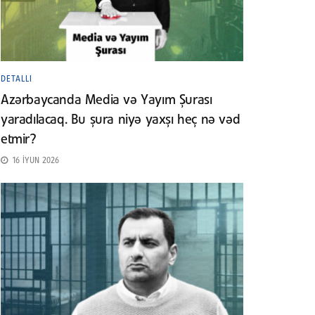
DETALLI
Azərbaycanda Media və Yayım Şurası
yaradılacaq. Bu şura niyə yaxşı heç nə vəd
etmir?
16 İYUN 2026