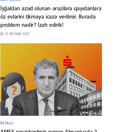
İşğaldan azad olunan ərazilərə qayıdanlara
öz evlərini tikməyə icazə verilmir. Burada
problem nədir? İzah edirik!
11 NOYABR 2025
DETALLI