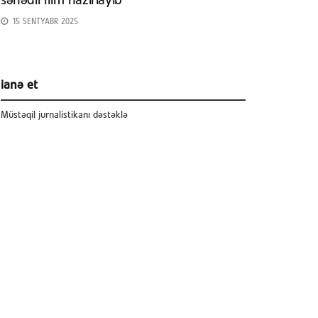
sənədli film hazırlayıb
15 SENTYABR 2025
ianə et
Müstəqil jurnalistikanı dəstəklə