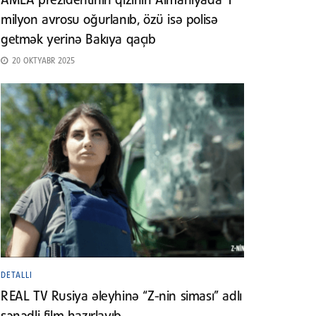
AMEA prezidentinin qızının Almaniyada 1
milyon avrosu oğurlanıb, özü isə polisə
getmək yerinə Bakıya qaçıb
20 OKTYABR 2025
DETALLI
REAL TV Rusiya əleyhinə “Z-nin siması” adlı