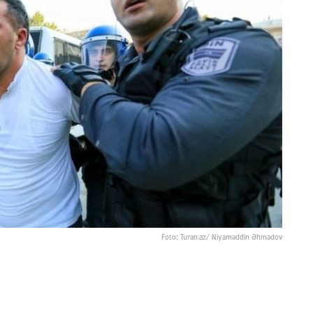
Foto: Turan.az/ Niyaməddin Əhmədov