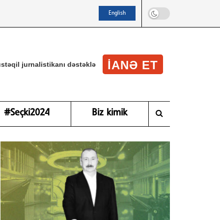
English
IANƏ ET
stəqil jurnalistikanı dəstəklə
#Seçki2024
Biz kimik