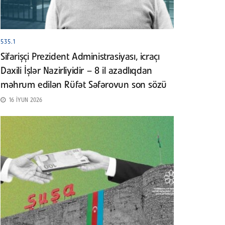
535.1
Sifarişçi Prezident Administrasiyası, icraçı
Daxili İşlər Nazirliyidir – 8 il azadlıqdan
məhrum edilən Rüfət Səfərovun son sözü
16 İYUN 2026