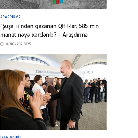
ARAŞDIRMA
“Şuşa ili”ndən qazanan QHT-lər. 585 min
manat nəyə xərclənib? – Araşdırma
14 NOYABR 2025
İZAH EDIRIK