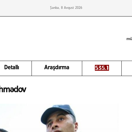
Şənbə, 8 Avqust 2026
mü
Detallı
Araşdırma
Əhmədov