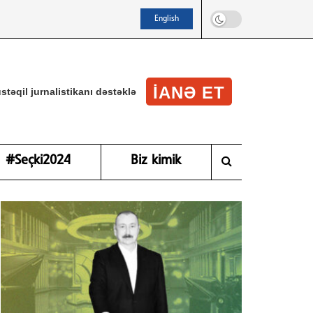
English
IANƏ ET
stəqil jurnalistikanı dəstəklə
#Seçki2024
Biz kimik