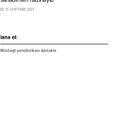
sənədli film hazırlayıb
15 SENTYABR 2025
ianə et
Müstəqil jurnalistikanı dəstəklə