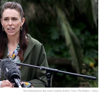
Yeni Zelandiyanın Baş naziri Casinda Ardern. Foto: Phil Walter / Getty