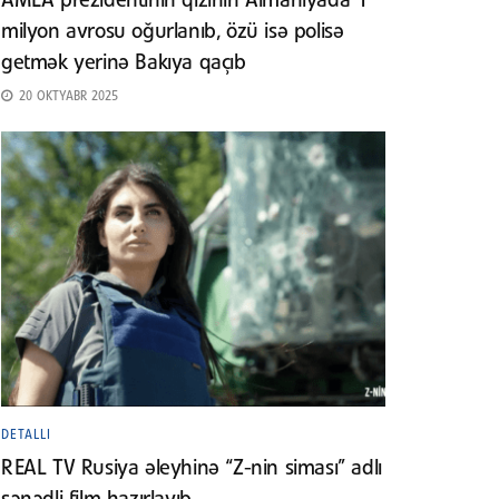
AMEA prezidentinin qızının Almaniyada 1
milyon avrosu oğurlanıb, özü isə polisə
getmək yerinə Bakıya qaçıb
20 OKTYABR 2025
DETALLI
REAL TV Rusiya əleyhinə “Z-nin siması” adlı