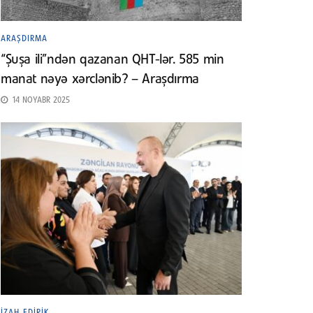
ARAŞDIRMA
“Şuşa ili”ndən qazanan QHT-lər. 585 min
manat nəyə xərclənib? – Araşdırma
14 NOYABR 2025
İZAH EDIRIK