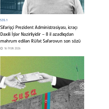
535.1
Sifarişçi Prezident Administrasiyası, icraçı
Daxili İşlər Nazirliyidir – 8 il azadlıqdan
məhrum edilən Rüfət Səfərovun son sözü
16 İYUN 2026