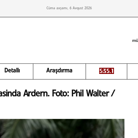
Cümə axşamı, 6 Avqust 2026
mü
Detallı
Araşdırma
asinda Ardern. Foto: Phil Walter /