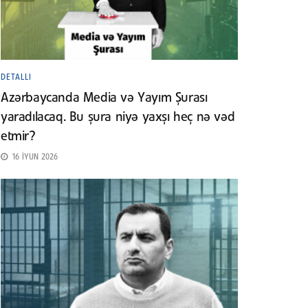
DETALLI
Azərbaycanda Media və Yayım Şurası
yaradılacaq. Bu şura niyə yaxşı heç nə vəd
etmir?
16 İYUN 2026