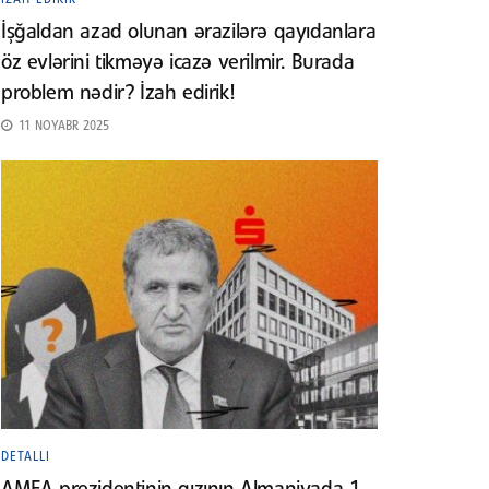
İşğaldan azad olunan ərazilərə qayıdanlara
öz evlərini tikməyə icazə verilmir. Burada
problem nədir? İzah edirik!
11 NOYABR 2025
DETALLI