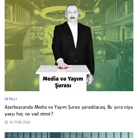
DETALLI
Azərbaycanda Media və Yayım Şurası yaradılacaq. Bu şura niyə
yaxşı heç nə vəd etmir?
16 İYUN 2026