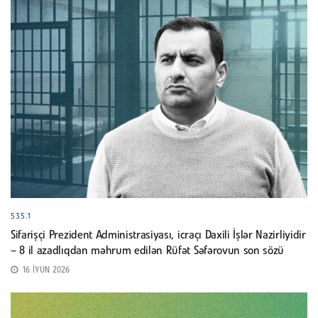
535.1
Sifarişçi Prezident Administrasiyası, icraçı Daxili İşlər Nazirliyidir
– 8 il azadlıqdan məhrum edilən Rüfət Səfərovun son sözü
16 İYUN 2026