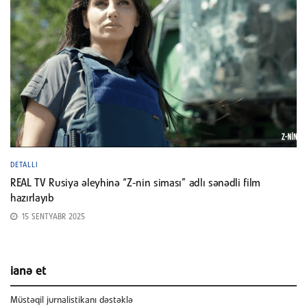
DETALLI
REAL TV Rusiya əleyhinə “Z-nin siması” adlı sənədli film
hazırlayıb
15 SENTYABR 2025
ianə et
Müstəqil jurnalistikanı dəstəklə