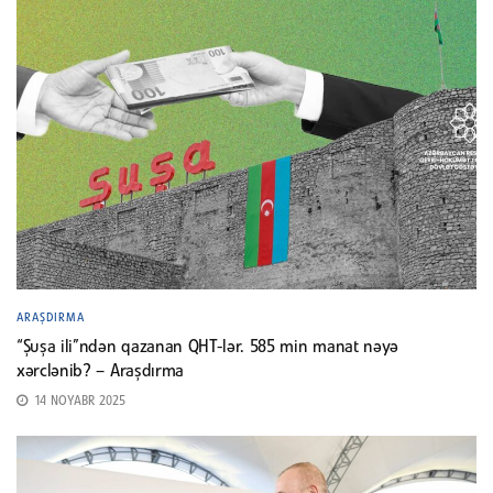
ARAŞDIRMA
“Şuşa ili”ndən qazanan QHT-lər. 585 min manat nəyə
xərclənib? – Araşdırma
14 NOYABR 2025