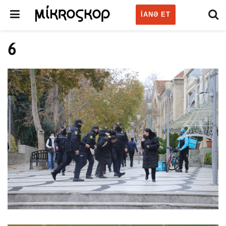
IANƏ ET
6