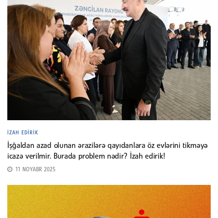
İZAH EDIRIK
İşğaldan azad olunan ərazilərə qayıdanlara öz evlərini tikməyə
icazə verilmir. Burada problem nədir? İzah edirik!
11 NOYABR 2025