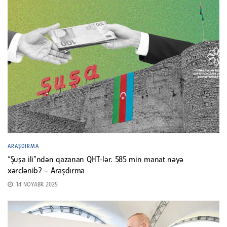
ARAŞDIRMA
“Şuşa ili”ndən qazanan QHT-lər. 585 min manat nəyə
xərclənib? – Araşdırma
14 NOYABR 2025