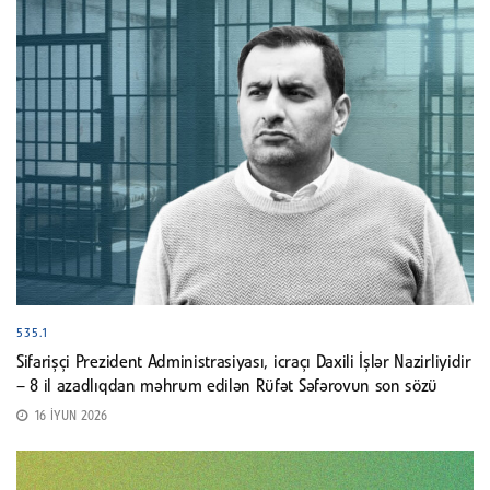
535.1
Sifarişçi Prezident Administrasiyası, icraçı Daxili İşlər Nazirliyidir
– 8 il azadlıqdan məhrum edilən Rüfət Səfərovun son sözü
16 İYUN 2026