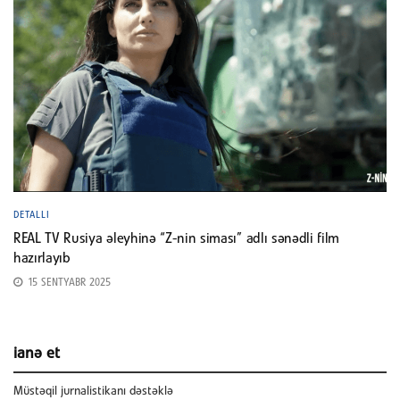
DETALLI
REAL TV Rusiya əleyhinə “Z-nin siması” adlı sənədli film
hazırlayıb
15 SENTYABR 2025
ianə et
Müstəqil jurnalistikanı dəstəklə