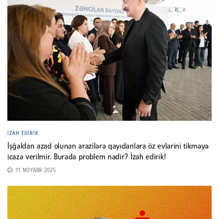
İZAH EDIRIK
İşğaldan azad olunan ərazilərə qayıdanlara öz evlərini tikməyə
icazə verilmir. Burada problem nədir? İzah edirik!
11 NOYABR 2025