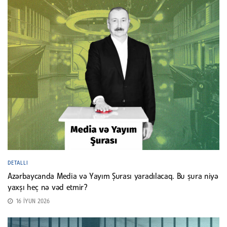
DETALLI
Azərbaycanda Media və Yayım Şurası yaradılacaq. Bu şura niyə
yaxşı heç nə vəd etmir?
16 İYUN 2026