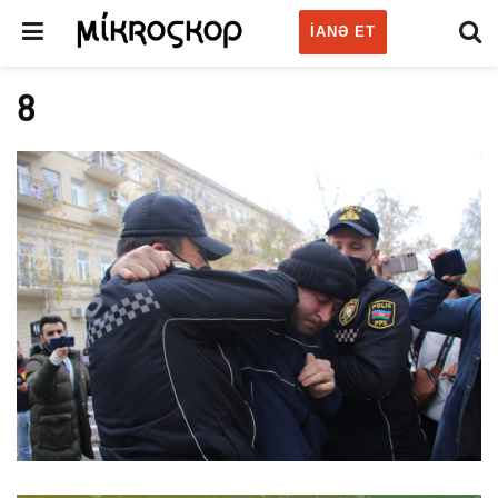
IANƏ ET
8