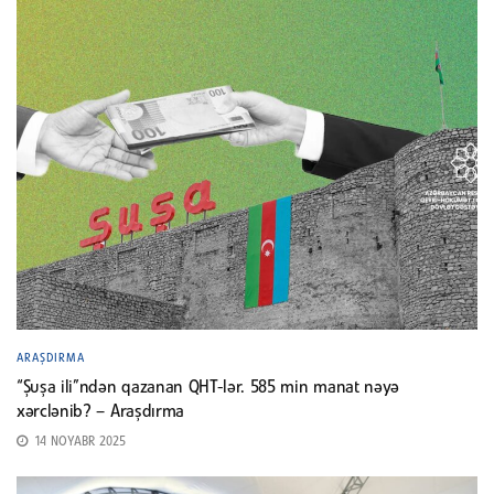
ARAŞDIRMA
“Şuşa ili”ndən qazanan QHT-lər. 585 min manat nəyə
xərclənib? – Araşdırma
14 NOYABR 2025