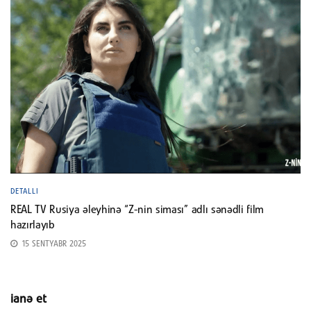
DETALLI
REAL TV Rusiya əleyhinə “Z-nin siması” adlı sənədli film
hazırlayıb
15 SENTYABR 2025
ianə et