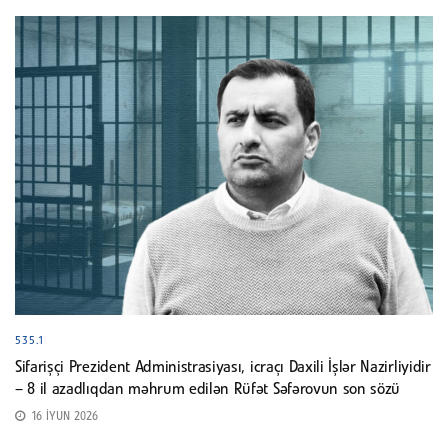
535.1
Sifarişçi Prezident Administrasiyası, icraçı Daxili İşlər Nazirliyidir
– 8 il azadlıqdan məhrum edilən Rüfət Səfərovun son sözü
16 İYUN 2026