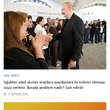
İZAH EDIRIK
İşğaldan azad olunan ərazilərə qayıdanlara öz evlərini tikməyə
icazə verilmir. Burada problem nədir? İzah edirik!
11 NOYABR 2025