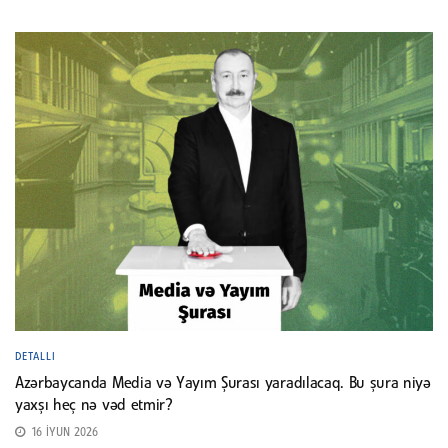
DETALLI
Azərbaycanda Media və Yayım Şurası yaradılacaq. Bu şura niyə
yaxşı heç nə vəd etmir?
16 İYUN 2026