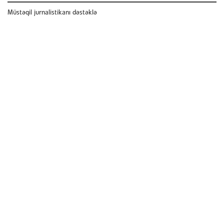
Müstəqil jurnalistikanı dəstəklə