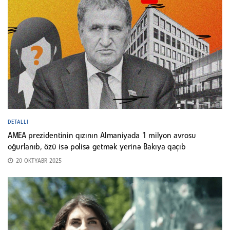
DETALLI
AMEA prezidentinin qızının Almaniyada 1 milyon avrosu
oğurlanıb, özü isə polisə getmək yerinə Bakıya qaçıb
20 OKTYABR 2025