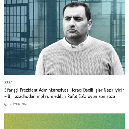
535.1
Sifarişçi Prezident Administrasiyası, icraçı Daxili İşlər Nazirliyidir
– 8 il azadlıqdan məhrum edilən Rüfət Səfərovun son sözü
16 İYUN 2026