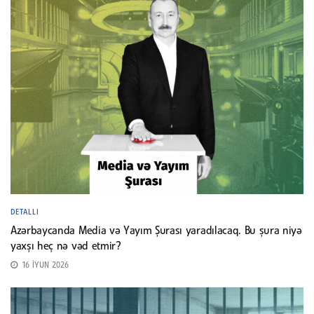
DETALLI
Azərbaycanda Media və Yayım Şurası yaradılacaq. Bu şura niyə
yaxşı heç nə vəd etmir?
16 İYUN 2026