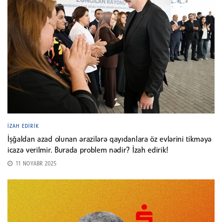
İZAH EDIRIK
İşğaldan azad olunan ərazilərə qayıdanlara öz evlərini tikməyə
icazə verilmir. Burada problem nədir? İzah edirik!
11 NOYABR 2025