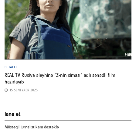
DETALLI
REAL TV Rusiya əleyhinə “Z-nin siması” adlı sənədli film
hazırlayıb
15 SENTYABR 2025
ianə et
Müstəqil jurnalistikanı dəstəklə