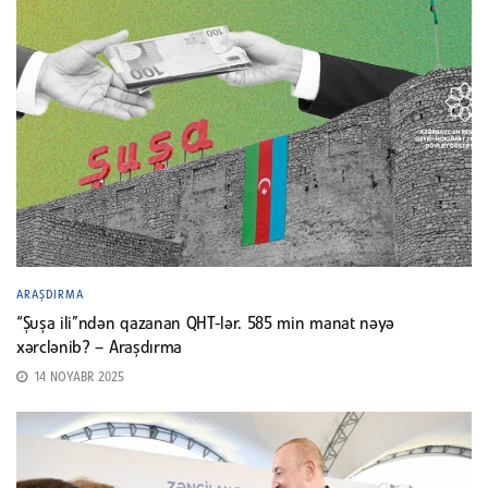
ARAŞDIRMA
“Şuşa ili”ndən qazanan QHT-lər. 585 min manat nəyə
xərclənib? – Araşdırma
14 NOYABR 2025