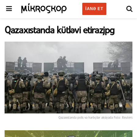
IANƏ ET
Qazaxıstanda kütləvi etirazjpg
Qazaxıstanda polis və hərbçilər aksiyada Foto: Reuters