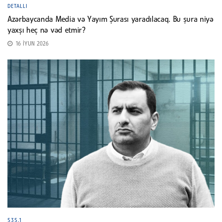
DETALLI
Azərbaycanda Media və Yayım Şurası yaradılacaq. Bu şura niyə
yaxşı heç nə vəd etmir?
16 İYUN 2026
535.1