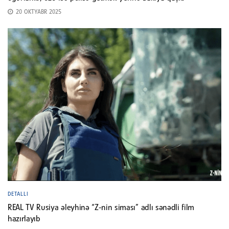
20 OKTYABR 2025
DETALLI
REAL TV Rusiya əleyhinə “Z-nin siması” adlı sənədli film
hazırlayıb