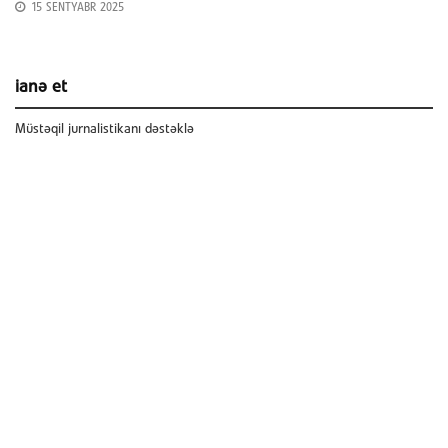
15 SENTYABR 2025
ianə et
Müstəqil jurnalistikanı dəstəklə