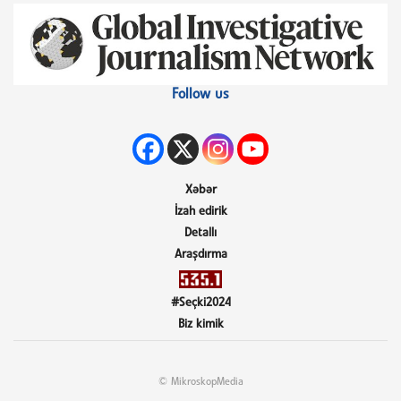
Follow us
Xəbər
İzah edirik
Detallı
Araşdırma
#Seçki2024
Biz kimik
© MikroskopMedia