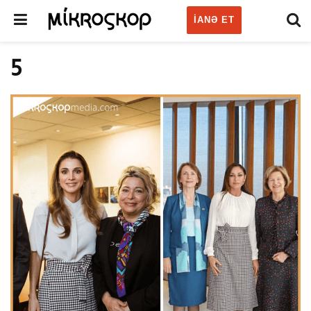
IANƏ ET
5