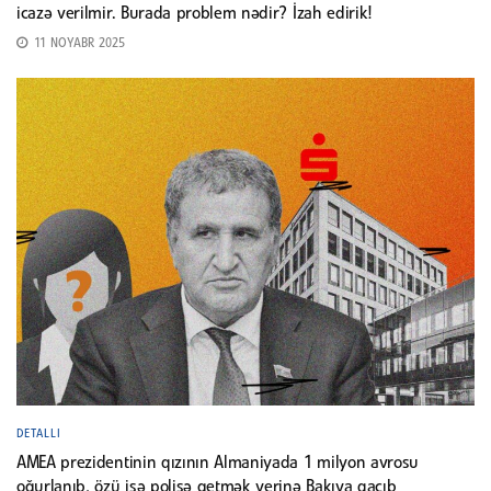
icazə verilmir. Burada problem nədir? İzah edirik!
11 NOYABR 2025
DETALLI
AMEA prezidentinin qızının Almaniyada 1 milyon avrosu
oğurlanıb, özü isə polisə getmək yerinə Bakıya qaçıb