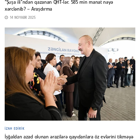
“Şuşa ili”ndən qazanan QHT-lər. 585 min manat nəyə
xərclənib? – Araşdırma
14 NOYABR 2025
İZAH EDIRIK
İşğaldan azad olunan ərazilərə qayıdanlara öz evlərini tikməyə