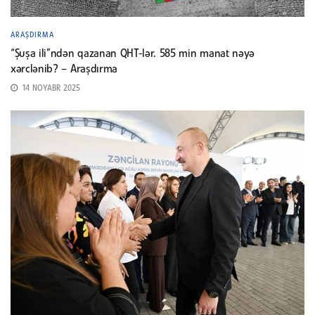
ARAŞDIRMA
“Şuşa ili”ndən qazanan QHT-lər. 585 min manat nəyə
xərclənib? – Araşdırma
14 NOYABR 2025