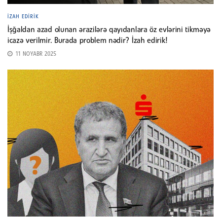
İZAH EDIRIK
İşğaldan azad olunan ərazilərə qayıdanlara öz evlərini tikməyə
icazə verilmir. Burada problem nədir? İzah edirik!
11 NOYABR 2025