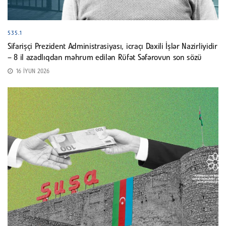
535.1
Sifarişçi Prezident Administrasiyası, icraçı Daxili İşlər Nazirliyidir
– 8 il azadlıqdan məhrum edilən Rüfət Səfərovun son sözü
16 İYUN 2026