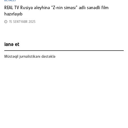
DETALLI
REAL TV Rusiya əleyhinə “Z-nin siması” adlı sənədli film
hazırlayıb
15 SENTYABR 2025
ianə et
Müstəqil jurnalistikanı dəstəklə