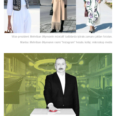
Vitse-prezident Mehriban Əliyevanln müxtəlif tədbilərdə iştirakı zamanı çəkilən fotoları.
Mənbə: Mehriban Əliyevanın rəsmi "Instagram" hesabı. kollaj: mikroskop media