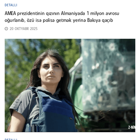
DETALLI
AMEA prezidentinin qızının Almaniyada 1 milyon avrosu
oğurlanıb, özü isə polisə getmək yerinə Bakıya qaçıb
20 OKTYABR 2025