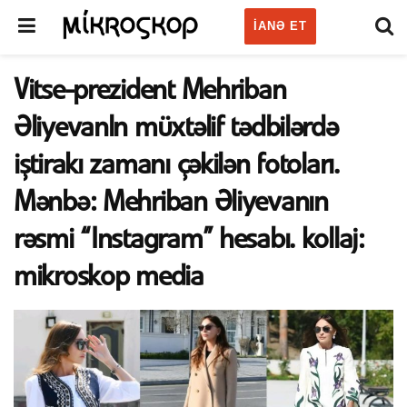
IANƏ ET
Vitse-prezident Mehriban
Əliyevanln müxtəlif tədbilərdə
iştirakı zamanı çəkilən fotoları.
Mənbə: Mehriban Əliyevanın
rəsmi “Instagram” hesabı. kollaj:
mikroskop media