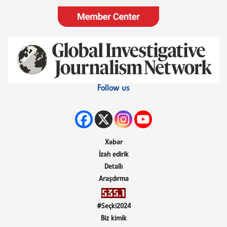
Follow us
Xəbər
İzah edirik
Detallı
Araşdırma
#Seçki2024
Biz kimik