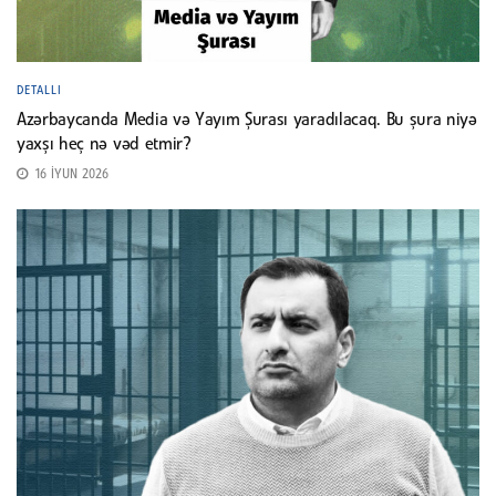
DETALLI
Azərbaycanda Media və Yayım Şurası yaradılacaq. Bu şura niyə
yaxşı heç nə vəd etmir?
16 İYUN 2026