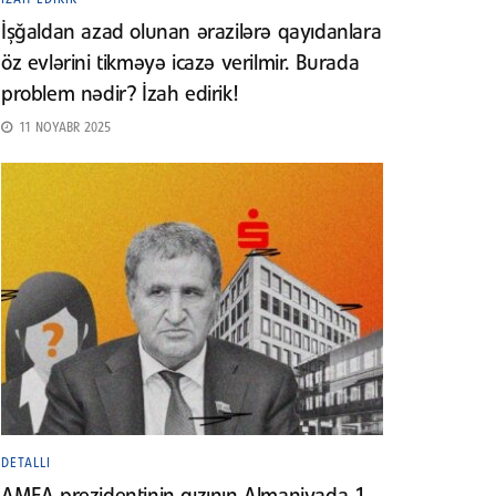
İşğaldan azad olunan ərazilərə qayıdanlara
öz evlərini tikməyə icazə verilmir. Burada
problem nədir? İzah edirik!
11 NOYABR 2025
DETALLI