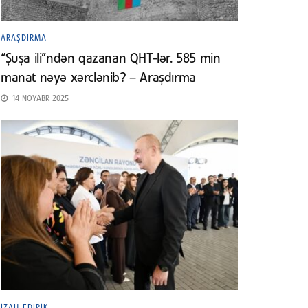
ARAŞDIRMA
“Şuşa ili”ndən qazanan QHT-lər. 585 min
manat nəyə xərclənib? – Araşdırma
14 NOYABR 2025
İZAH EDIRIK