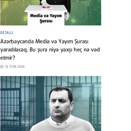
DETALLI
Azərbaycanda Media və Yayım Şurası
yaradılacaq. Bu şura niyə yaxşı heç nə vəd
etmir?
16 İYUN 2026