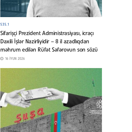
535.1
Sifarişçi Prezident Administrasiyası, icraçı
Daxili İşlər Nazirliyidir – 8 il azadlıqdan
məhrum edilən Rüfət Səfərovun son sözü
16 İYUN 2026