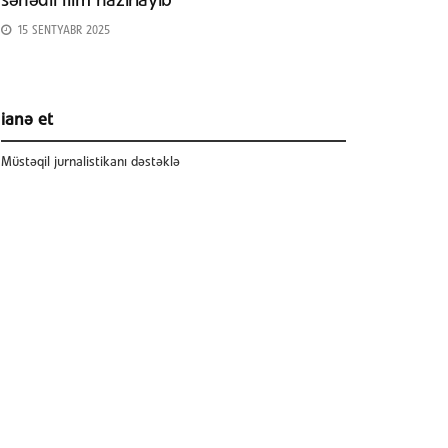
sənədli film hazırlayıb
15 SENTYABR 2025
ianə et
Müstəqil jurnalistikanı dəstəklə