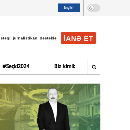
English
IANƏ ET
stəqil jurnalistikanı dəstəklə
#Seçki2024
Biz kimik