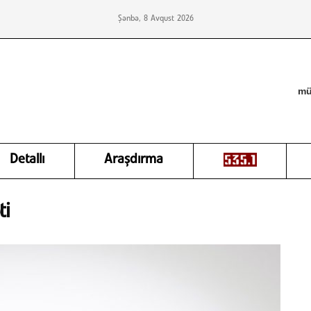
Şənbə, 8 Avqust 2026
mü
Detallı
Araşdırma
ti