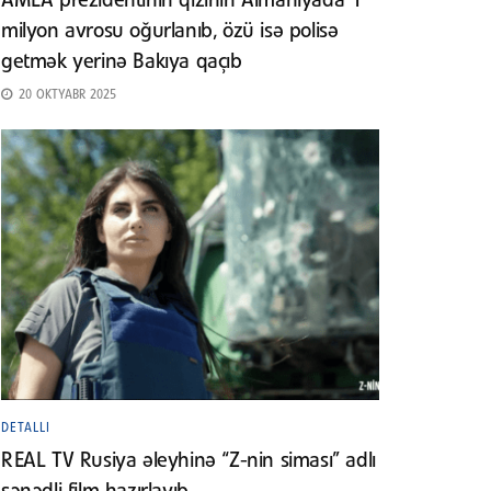
AMEA prezidentinin qızının Almaniyada 1
milyon avrosu oğurlanıb, özü isə polisə
getmək yerinə Bakıya qaçıb
20 OKTYABR 2025
DETALLI
REAL TV Rusiya əleyhinə “Z-nin siması” adlı