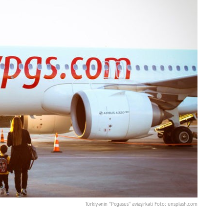
Türkiyənin "Pegasus" aviaşirkəti Foto: unsplash.com