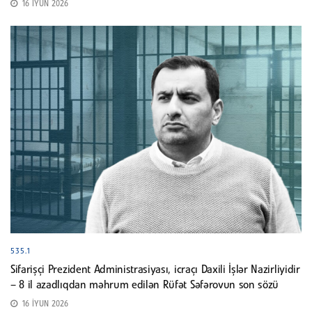
16 İYUN 2026
535.1
Sifarişçi Prezident Administrasiyası, icraçı Daxili İşlər Nazirliyidir
– 8 il azadlıqdan məhrum edilən Rüfət Səfərovun son sözü
16 İYUN 2026