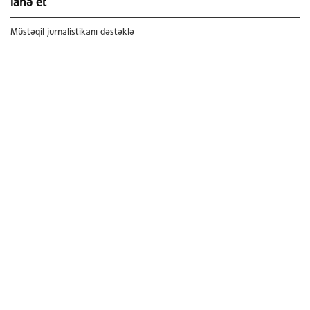
ianə et
Müstəqil jurnalistikanı dəstəklə