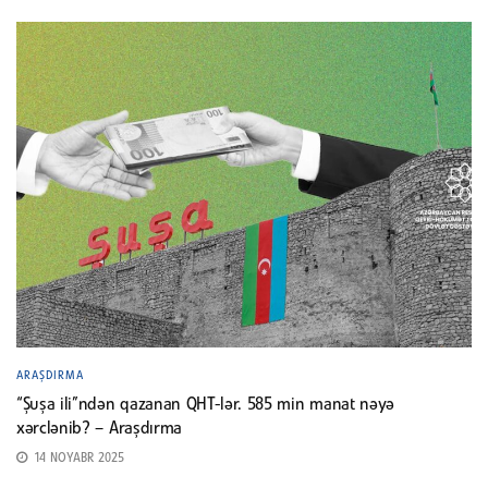
ARAŞDIRMA
“Şuşa ili”ndən qazanan QHT-lər. 585 min manat nəyə
xərclənib? – Araşdırma
14 NOYABR 2025