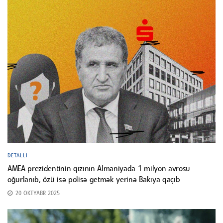
DETALLI
AMEA prezidentinin qızının Almaniyada 1 milyon avrosu
oğurlanıb, özü isə polisə getmək yerinə Bakıya qaçıb
20 OKTYABR 2025