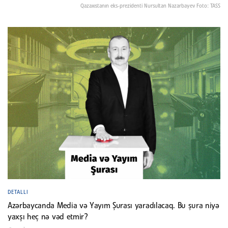
Qazaxıstanın eks-prezidenti Nursultan Nazarbayev Foto: TASS
DETALLI
Azərbaycanda Media və Yayım Şurası yaradılacaq. Bu şura niyə
yaxşı heç nə vəd etmir?