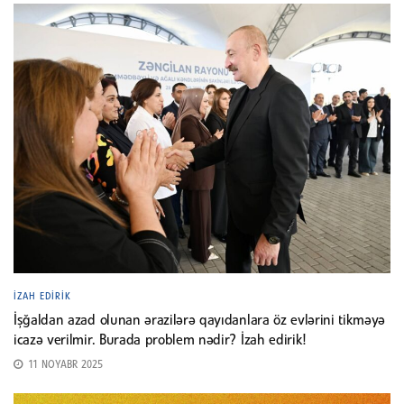
İZAH EDIRIK
İşğaldan azad olunan ərazilərə qayıdanlara öz evlərini tikməyə
icazə verilmir. Burada problem nədir? İzah edirik!
11 NOYABR 2025