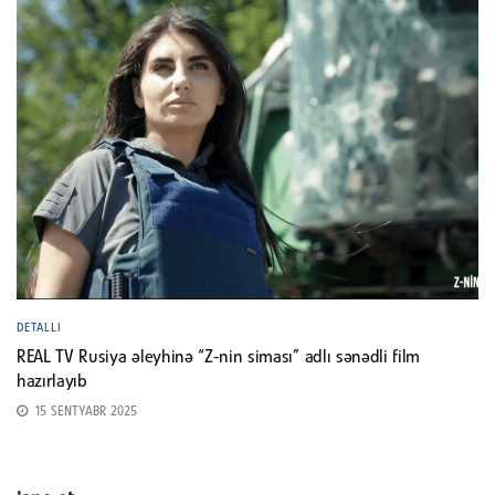
DETALLI
REAL TV Rusiya əleyhinə “Z-nin siması” adlı sənədli film
hazırlayıb
15 SENTYABR 2025