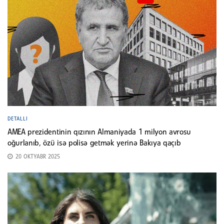
DETALLI
AMEA prezidentinin qızının Almaniyada 1 milyon avrosu
oğurlanıb, özü isə polisə getmək yerinə Bakıya qaçıb
20 OKTYABR 2025