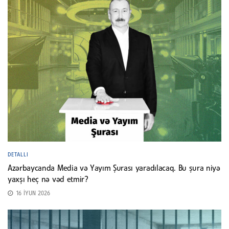
DETALLI
Azərbaycanda Media və Yayım Şurası yaradılacaq. Bu şura niyə
yaxşı heç nə vəd etmir?
16 İYUN 2026