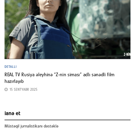
DETALLI
REAL TV Rusiya əleyhinə “Z-nin siması” adlı sənədli film
hazırlayıb
15 SENTYABR 2025
ianə et
Müstəqil jurnalistikanı dəstəklə