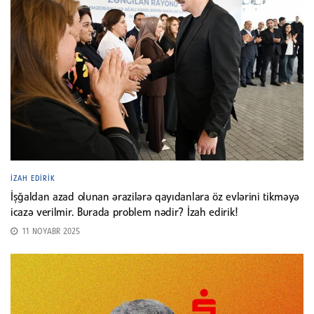
İZAH EDIRIK
İşğaldan azad olunan ərazilərə qayıdanlara öz evlərini tikməyə
icazə verilmir. Burada problem nədir? İzah edirik!
11 NOYABR 2025