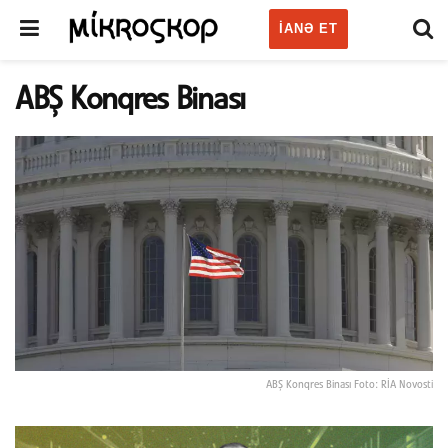
IANƏ ET
ABŞ Konqres Binası
ABŞ Konqres Binası Foto: RİA Novosti