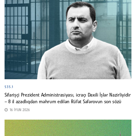
535.1
Sifarişçi Prezident Administrasiyası, icraçı Daxili İşlər Nazirliyidir
– 8 il azadlıqdan məhrum edilən Rüfət Səfərovun son sözü
16 İYUN 2026