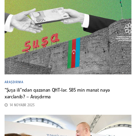
ARAŞDIRMA
“Şuşa ili”ndən qazanan QHT-lər. 585 min manat nəyə
xərclənib? – Araşdırma
14 NOYABR 2025