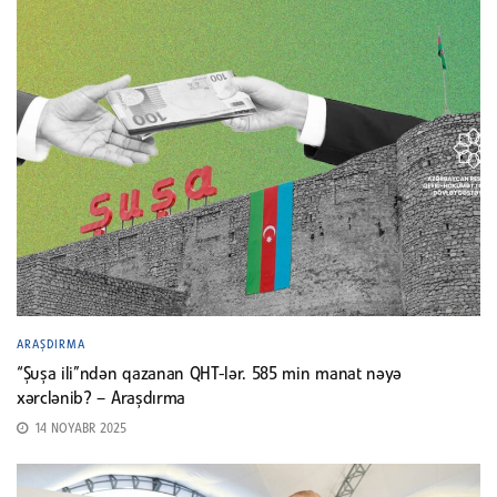
ARAŞDIRMA
“Şuşa ili”ndən qazanan QHT-lər. 585 min manat nəyə
xərclənib? – Araşdırma
14 NOYABR 2025