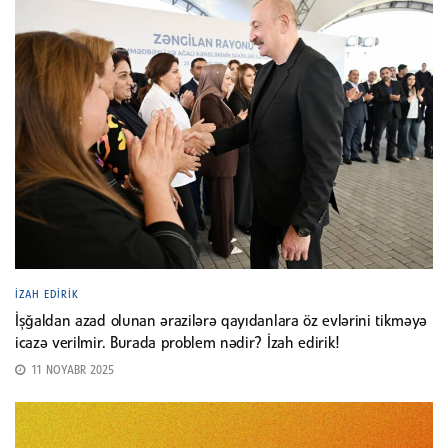
İZAH EDIRIK
İşğaldan azad olunan ərazilərə qayıdanlara öz evlərini tikməyə
icazə verilmir. Burada problem nədir? İzah edirik!
11 NOYABR 2025