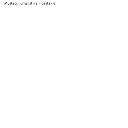
Müstəqil jurnalistikanı dəstəklə