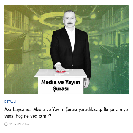
DETALLI
Azərbaycanda Media və Yayım Şurası yaradılacaq. Bu şura niyə
yaxşı heç nə vəd etmir?
16 İYUN 2026