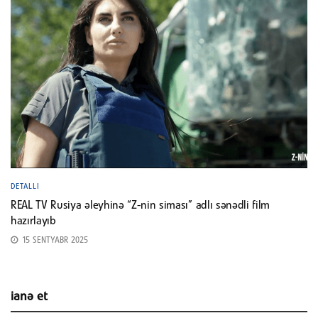
DETALLI
REAL TV Rusiya əleyhinə “Z-nin siması” adlı sənədli film
hazırlayıb
15 SENTYABR 2025
ianə et