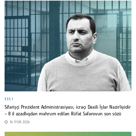
535.1
Sifarişçi Prezident Administrasiyası, icraçı Daxili İşlər Nazirliyidir
– 8 il azadlıqdan məhrum edilən Rüfət Səfərovun son sözü
16 İYUN 2026