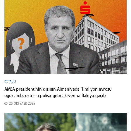
DETALLI
AMEA prezidentinin qızının Almaniyada 1 milyon avrosu
oğurlanıb, özü isə polisə getmək yerinə Bakıya qaçıb
20 OKTYABR 2025