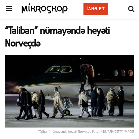
IANƏ ET
“Taliban” nümayəndə heyəti
Norveçdə
“Taliban” nümayəndə heyəti Norveçdə Foto: NTB/AFP/GETTY IMAGES