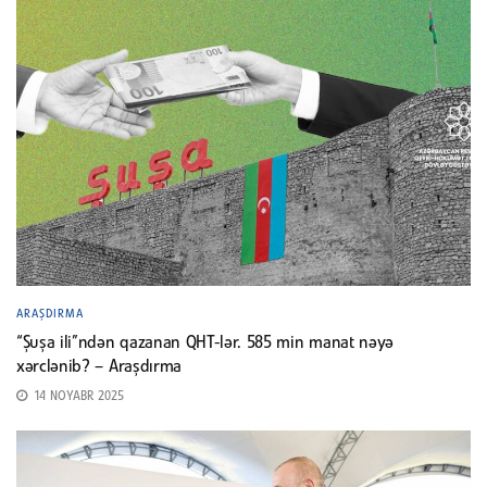
ARAŞDIRMA
“Şuşa ili”ndən qazanan QHT-lər. 585 min manat nəyə
xərclənib? – Araşdırma
14 NOYABR 2025