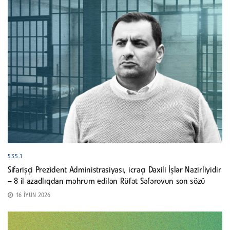
535.1
Sifarişçi Prezident Administrasiyası, icraçı Daxili İşlər Nazirliyidir
– 8 il azadlıqdan məhrum edilən Rüfət Səfərovun son sözü
16 İYUN 2026