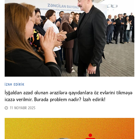
İZAH EDIRIK
İşğaldan azad olunan ərazilərə qayıdanlara öz evlərini tikməyə
icazə verilmir. Burada problem nədir? İzah edirik!
11 NOYABR 2025