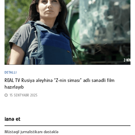
DETALLI
REAL TV Rusiya əleyhinə “Z-nin siması” adlı sənədli film
hazırlayıb
15 SENTYABR 2025
ianə et
Müstəqil jurnalistikanı dəstəklə