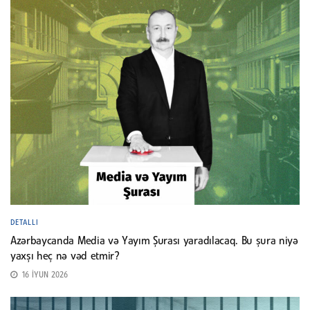
DETALLI
Azərbaycanda Media və Yayım Şurası yaradılacaq. Bu şura niyə
yaxşı heç nə vəd etmir?
16 İYUN 2026