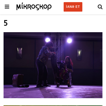
IANƏ ET
5