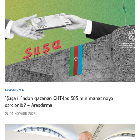
ARAŞDIRMA
“Şuşa ili”ndən qazanan QHT-lər. 585 min manat nəyə
xərclənib? – Araşdırma
14 NOYABR 2025