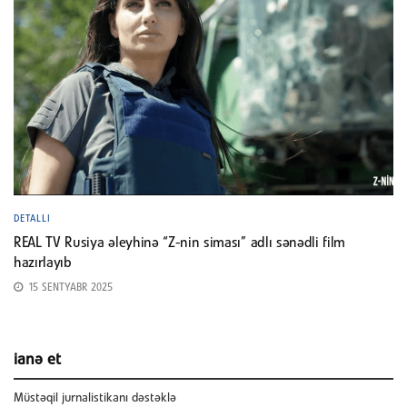
DETALLI
REAL TV Rusiya əleyhinə “Z-nin siması” adlı sənədli film
hazırlayıb
15 SENTYABR 2025
ianə et
Müstəqil jurnalistikanı dəstəklə