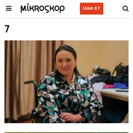
IANƏ ET
7