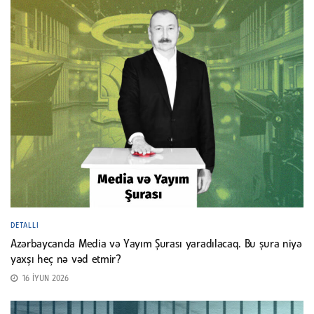
DETALLI
Azərbaycanda Media və Yayım Şurası yaradılacaq. Bu şura niyə
yaxşı heç nə vəd etmir?
16 İYUN 2026