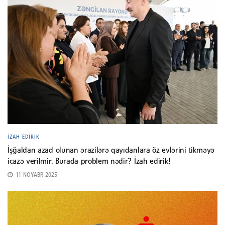
İZAH EDIRIK
İşğaldan azad olunan ərazilərə qayıdanlara öz evlərini tikməyə
icazə verilmir. Burada problem nədir? İzah edirik!
11 NOYABR 2025