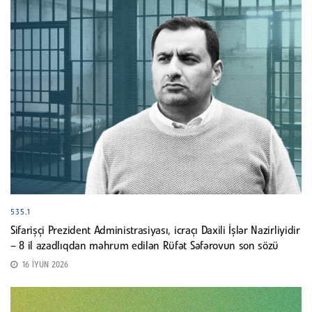
535.1
Sifarişçi Prezident Administrasiyası, icraçı Daxili İşlər Nazirliyidir
– 8 il azadlıqdan məhrum edilən Rüfət Səfərovun son sözü
16 İYUN 2026