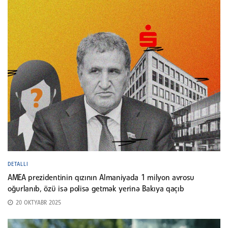
DETALLI
AMEA prezidentinin qızının Almaniyada 1 milyon avrosu
oğurlanıb, özü isə polisə getmək yerinə Bakıya qaçıb
20 OKTYABR 2025