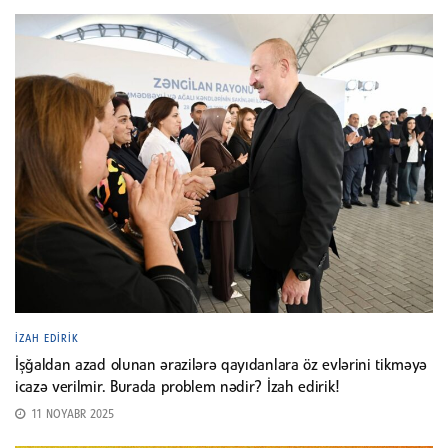
İZAH EDIRIK
İşğaldan azad olunan ərazilərə qayıdanlara öz evlərini tikməyə
icazə verilmir. Burada problem nədir? İzah edirik!
11 NOYABR 2025