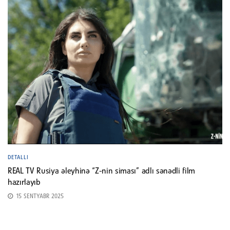
DETALLI
REAL TV Rusiya əleyhinə “Z-nin siması” adlı sənədli film
hazırlayıb
15 SENTYABR 2025