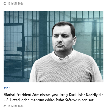
16 İYUN 2026
535.1
Sifarişçi Prezident Administrasiyası, icraçı Daxili İşlər Nazirliyidir
– 8 il azadlıqdan məhrum edilən Rüfət Səfərovun son sözü
16 İYUN 2026