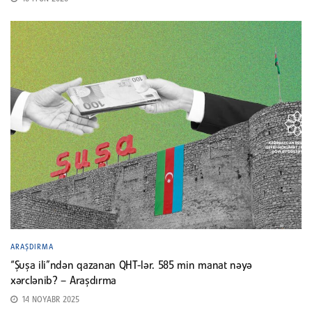
ARAŞDIRMA
“Şuşa ili”ndən qazanan QHT-lər. 585 min manat nəyə
xərclənib? – Araşdırma
14 NOYABR 2025