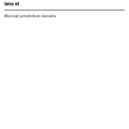
ianə et
Müstəqil jurnalistikanı dəstəklə