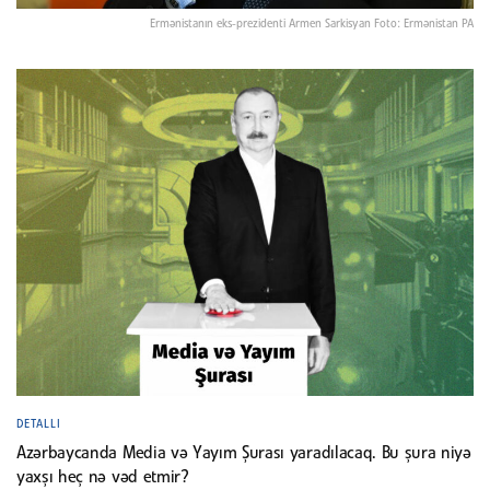
Ermənistanın eks-prezidenti Armen Sarkisyan Foto: Ermənistan PA
DETALLI
Azərbaycanda Media və Yayım Şurası yaradılacaq. Bu şura niyə
yaxşı heç nə vəd etmir?