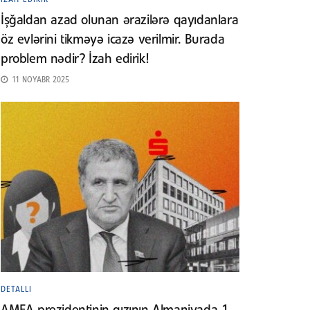
İşğaldan azad olunan ərazilərə qayıdanlara
öz evlərini tikməyə icazə verilmir. Burada
problem nədir? İzah edirik!
11 NOYABR 2025
DETALLI