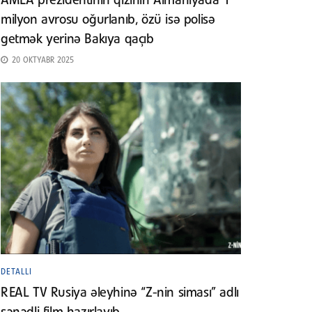
AMEA prezidentinin qızının Almaniyada 1
milyon avrosu oğurlanıb, özü isə polisə
getmək yerinə Bakıya qaçıb
20 OKTYABR 2025
DETALLI
REAL TV Rusiya əleyhinə “Z-nin siması” adlı