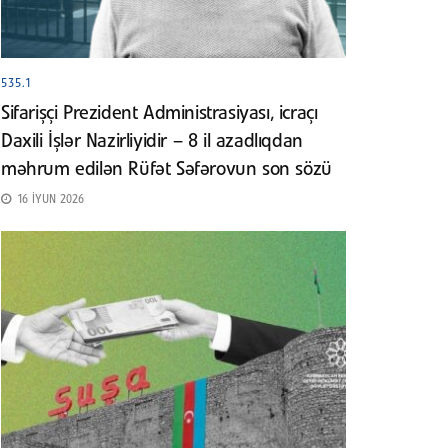
535.1
Sifarişçi Prezident Administrasiyası, icraçı
Daxili İşlər Nazirliyidir – 8 il azadlıqdan
məhrum edilən Rüfət Səfərovun son sözü
16 İYUN 2026