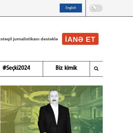
English
IANƏ ET
stəqil jurnalistikanı dəstəklə
#Seçki2024
Biz kimik