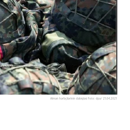
Alman hərbçilərinin dəbiqləsi Foto: dpa/ 21.04.2021