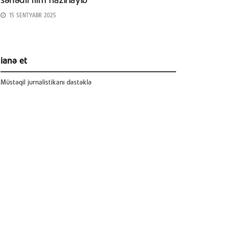
sənədli film hazırlayıb
15 SENTYABR 2025
ianə et
Müstəqil jurnalistikanı dəstəklə