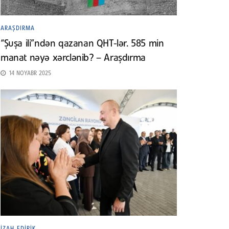
ARAŞDIRMA
“Şuşa ili”ndən qazanan QHT-lər. 585 min
manat nəyə xərclənib? – Araşdırma
14 NOYABR 2025
İZAH EDIRIK