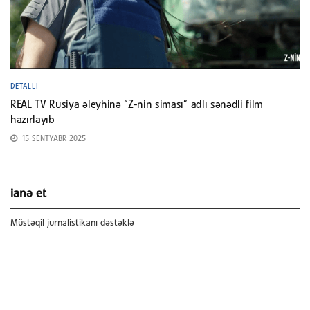
DETALLI
REAL TV Rusiya əleyhinə “Z-nin siması” adlı sənədli film
hazırlayıb
15 SENTYABR 2025
ianə et
Müstəqil jurnalistikanı dəstəklə