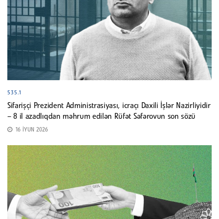
535.1
Sifarişçi Prezident Administrasiyası, icraçı Daxili İşlər Nazirliyidir
– 8 il azadlıqdan məhrum edilən Rüfət Səfərovun son sözü
16 İYUN 2026