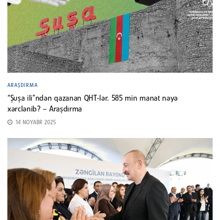
ARAŞDIRMA
“Şuşa ili”ndən qazanan QHT-lər. 585 min manat nəyə
xərclənib? – Araşdırma
14 NOYABR 2025