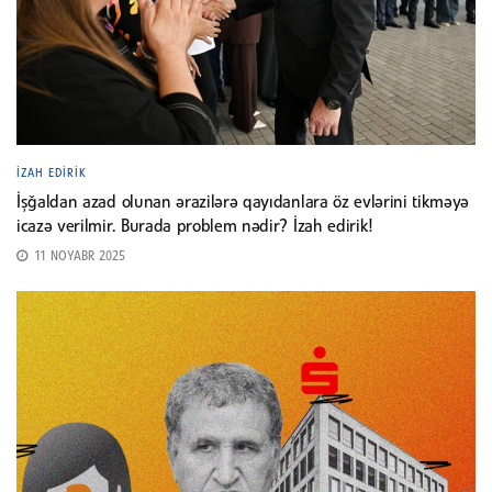
İZAH EDIRIK
İşğaldan azad olunan ərazilərə qayıdanlara öz evlərini tikməyə
icazə verilmir. Burada problem nədir? İzah edirik!
11 NOYABR 2025