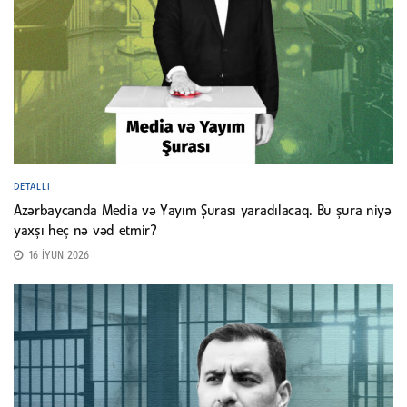
DETALLI
Azərbaycanda Media və Yayım Şurası yaradılacaq. Bu şura niyə
yaxşı heç nə vəd etmir?
16 İYUN 2026