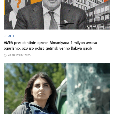
DETALLI
AMEA prezidentinin qızının Almaniyada 1 milyon avrosu
oğurlanıb, özü isə polisə getmək yerinə Bakıya qaçıb
20 OKTYABR 2025