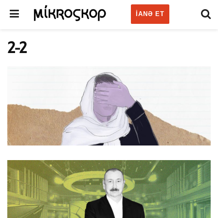
IANƏ ET
2-2