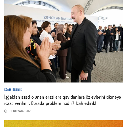
İZAH EDIRIK
İşğaldan azad olunan ərazilərə qayıdanlara öz evlərini tikməyə
icazə verilmir. Burada problem nədir? İzah edirik!
11 NOYABR 2025