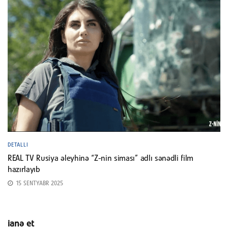
DETALLI
REAL TV Rusiya əleyhinə “Z-nin siması” adlı sənədli film
hazırlayıb
15 SENTYABR 2025
ianə et