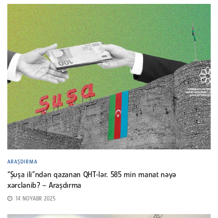
ARAŞDIRMA
“Şuşa ili”ndən qazanan QHT-lər. 585 min manat nəyə
xərclənib? – Araşdırma
14 NOYABR 2025