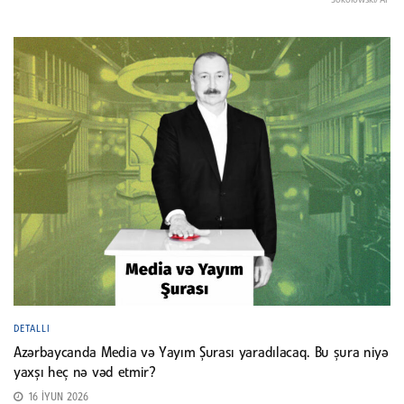
DETALLI
Azərbaycanda Media və Yayım Şurası yaradılacaq. Bu şura niyə
yaxşı heç nə vəd etmir?
16 İYUN 2026