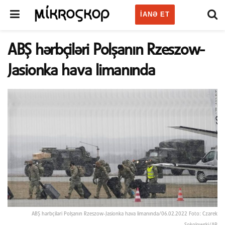
IANƏ ET
ABŞ hərbçiləri Polşanın Rzeszow-
Jasionka hava limanında
ABŞ hərbçiləri Polşanın Rzeszow-Jasionka hava limanında/06.02.2022 Foto: Czarek
Sokolowski/AP