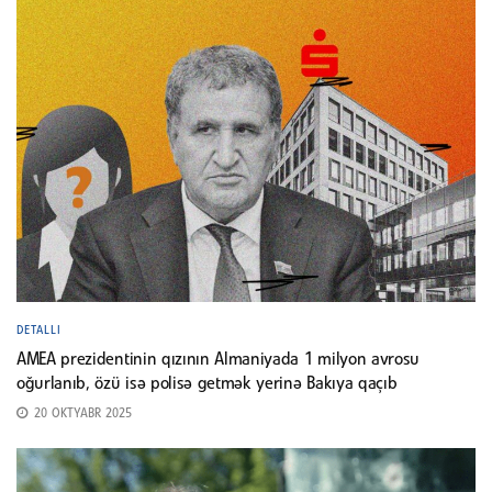
DETALLI
AMEA prezidentinin qızının Almaniyada 1 milyon avrosu
oğurlanıb, özü isə polisə getmək yerinə Bakıya qaçıb
20 OKTYABR 2025