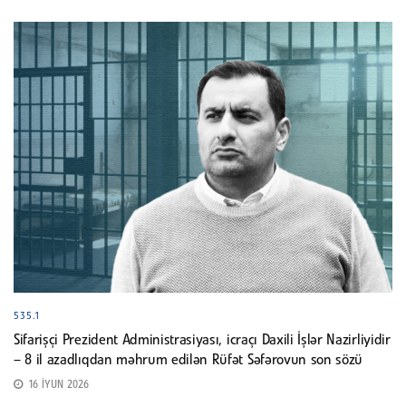
535.1
Sifarişçi Prezident Administrasiyası, icraçı Daxili İşlər Nazirliyidir
– 8 il azadlıqdan məhrum edilən Rüfət Səfərovun son sözü
16 İYUN 2026