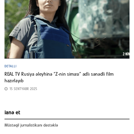
DETALLI
REAL TV Rusiya əleyhinə “Z-nin siması” adlı sənədli film
hazırlayıb
15 SENTYABR 2025
ianə et
Müstəqil jurnalistikanı dəstəklə