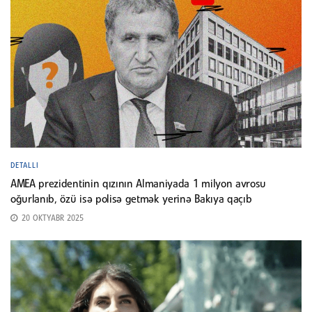
DETALLI
AMEA prezidentinin qızının Almaniyada 1 milyon avrosu
oğurlanıb, özü isə polisə getmək yerinə Bakıya qaçıb
20 OKTYABR 2025