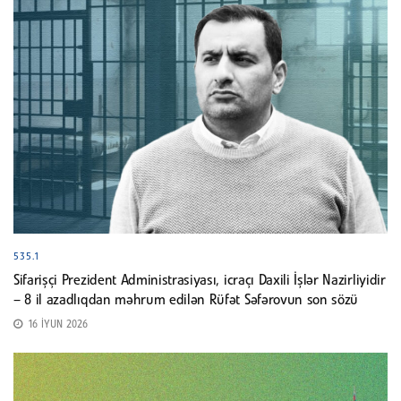
535.1
Sifarişçi Prezident Administrasiyası, icraçı Daxili İşlər Nazirliyidir
– 8 il azadlıqdan məhrum edilən Rüfət Səfərovun son sözü
16 İYUN 2026