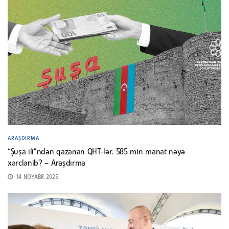
ARAŞDIRMA
“Şuşa ili”ndən qazanan QHT-lər. 585 min manat nəyə
xərclənib? – Araşdırma
14 NOYABR 2025