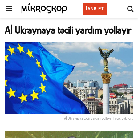
IANƏ ET
Aİ Ukraynaya təcili yardım yollayır
Aİ Ukraynaya təcili yardım yollayır. Foto: uvkr.org