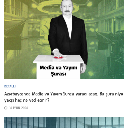
DETALLI
Azərbaycanda Media və Yayım Şurası yaradılacaq. Bu şura niyə
yaxşı heç nə vəd etmir?
16 İYUN 2026