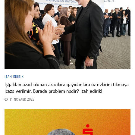
İZAH EDIRIK
İşğaldan azad olunan ərazilərə qayıdanlara öz evlərini tikməyə
icazə verilmir. Burada problem nədir? İzah edirik!
11 NOYABR 2025