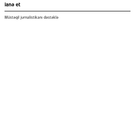
ianə et
Müstəqil jurnalistikanı dəstəklə