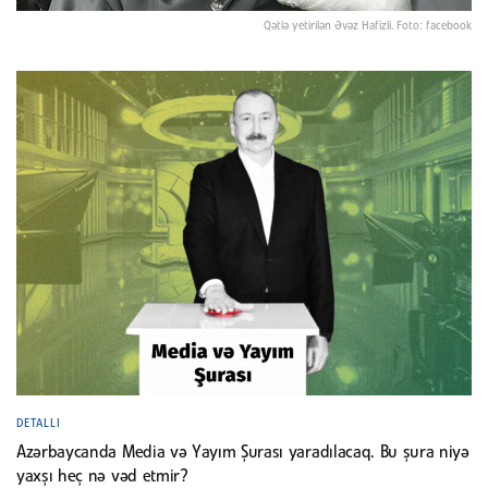
Qətlə yetirilən Əvəz Hafizli. Foto: facebook
DETALLI
Azərbaycanda Media və Yayım Şurası yaradılacaq. Bu şura niyə
yaxşı heç nə vəd etmir?