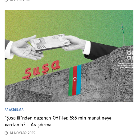
16 İYUN 2026
ARAŞDIRMA
“Şuşa ili”ndən qazanan QHT-lər. 585 min manat nəyə
xərclənib? – Araşdırma
14 NOYABR 2025