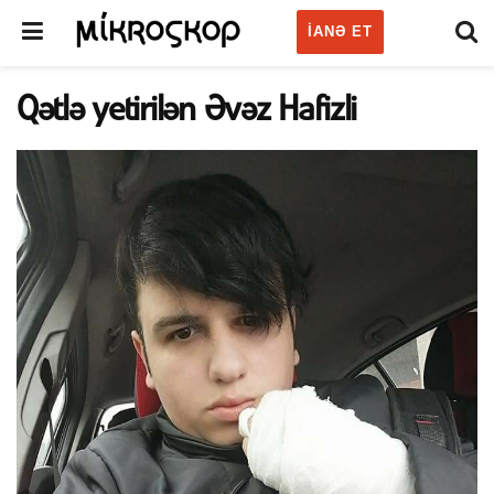
IANƏ ET
Qətlə yetirilən Əvəz Hafizli