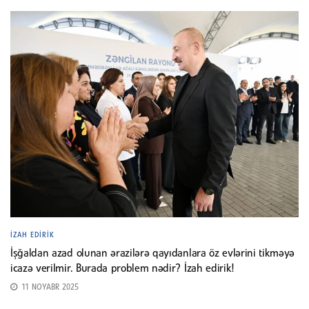
İZAH EDIRIK
İşğaldan azad olunan ərazilərə qayıdanlara öz evlərini tikməyə
icazə verilmir. Burada problem nədir? İzah edirik!
11 NOYABR 2025