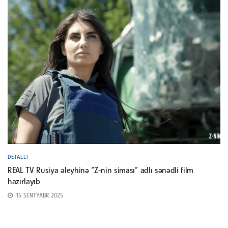
DETALLI
REAL TV Rusiya əleyhinə “Z-nin siması” adlı sənədli film
hazırlayıb
15 SENTYABR 2025