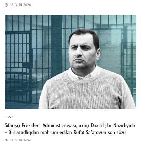
16 İYUN 2026
535.1
Sifarişçi Prezident Administrasiyası, icraçı Daxili İşlər Nazirliyidir
– 8 il azadlıqdan məhrum edilən Rüfət Səfərovun son sözü