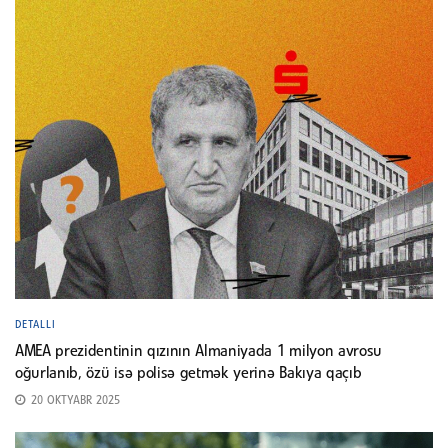
DETALLI
AMEA prezidentinin qızının Almaniyada 1 milyon avrosu
oğurlanıb, özü isə polisə getmək yerinə Bakıya qaçıb
20 OKTYABR 2025