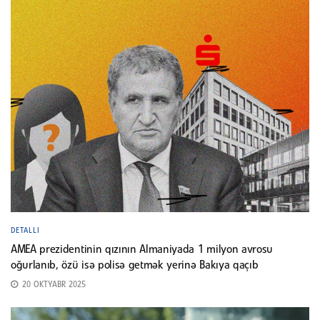
DETALLI
AMEA prezidentinin qızının Almaniyada 1 milyon avrosu
oğurlanıb, özü isə polisə getmək yerinə Bakıya qaçıb
20 OKTYABR 2025