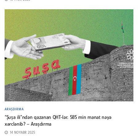
ARAŞDIRMA
“Şuşa ili”ndən qazanan QHT-lər. 585 min manat nəyə
xərclənib? – Araşdırma
14 NOYABR 2025