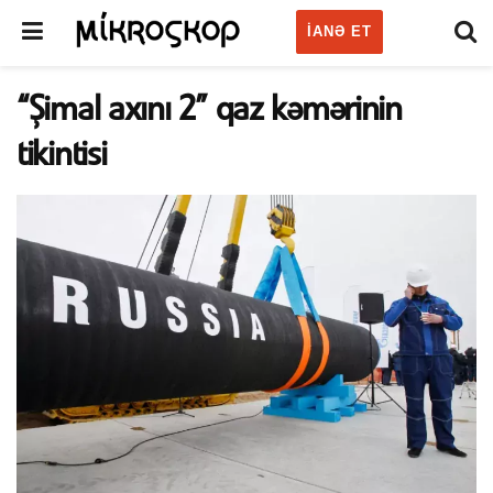
IANƏ ET
“Şimal axını 2” qaz kəmərinin
tikintisi