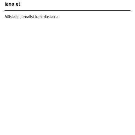
ianə et
Müstəqil jurnalistikanı dəstəklə