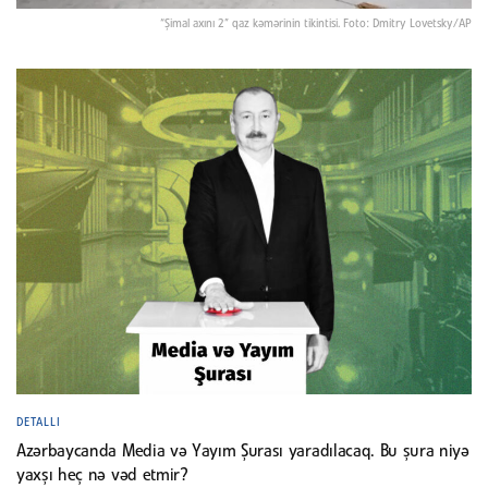
“Şimal axını 2” qaz kəmərinin tikintisi. Foto: Dmitry Lovetsky/AP
DETALLI
Azərbaycanda Media və Yayım Şurası yaradılacaq. Bu şura niyə
yaxşı heç nə vəd etmir?