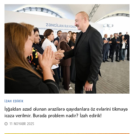
İZAH EDIRIK
İşğaldan azad olunan ərazilərə qayıdanlara öz evlərini tikməyə
icazə verilmir. Burada problem nədir? İzah edirik!
11 NOYABR 2025