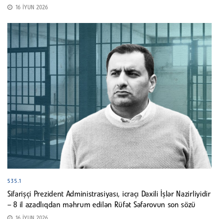
16 İYUN 2026
535.1
Sifarişçi Prezident Administrasiyası, icraçı Daxili İşlər Nazirliyidir
– 8 il azadlıqdan məhrum edilən Rüfət Səfərovun son sözü
16 İYUN 2026