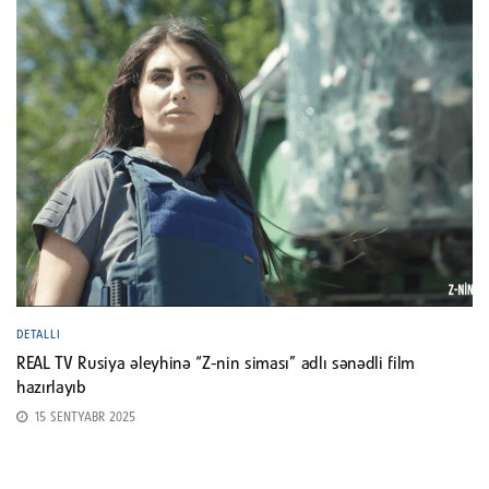
DETALLI
REAL TV Rusiya əleyhinə “Z-nin siması” adlı sənədli film
hazırlayıb
15 SENTYABR 2025