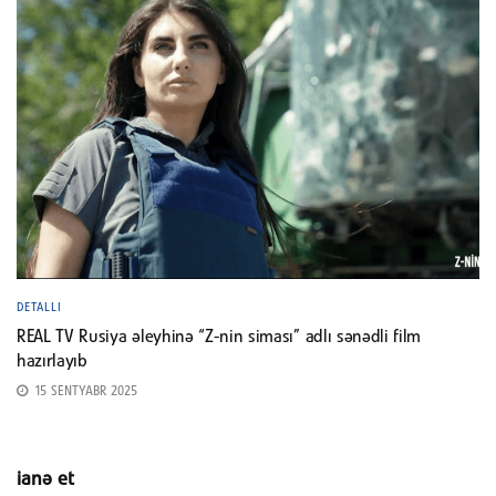
DETALLI
REAL TV Rusiya əleyhinə “Z-nin siması” adlı sənədli film
hazırlayıb
15 SENTYABR 2025
ianə et