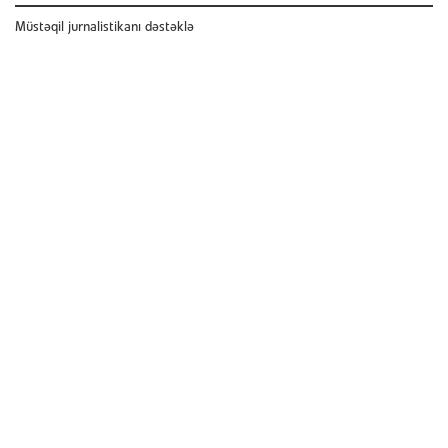
Müstəqil jurnalistikanı dəstəklə