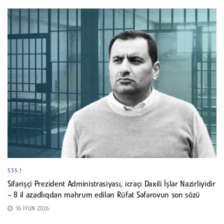
535.1
Sifarişçi Prezident Administrasiyası, icraçı Daxili İşlər Nazirliyidir
– 8 il azadlıqdan məhrum edilən Rüfət Səfərovun son sözü
16 İYUN 2026