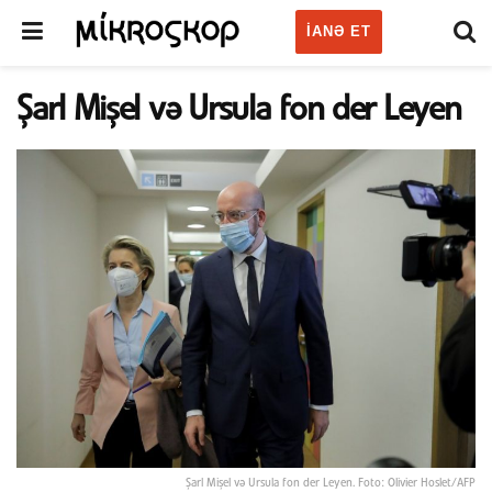
IANƏ ET
Şarl Mişel və Ursula fon der Leyen
Şarl Mişel və Ursula fon der Leyen. Foto: Olivier Hoslet/AFP