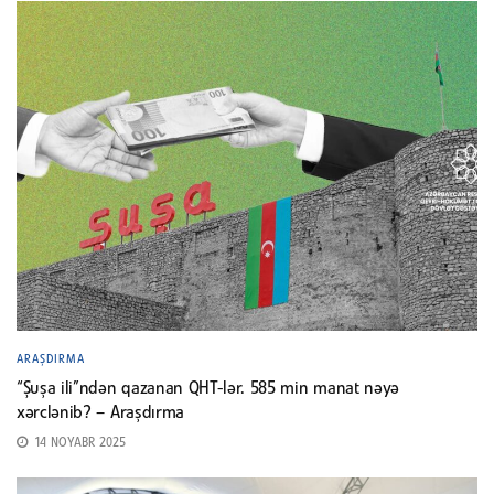
ARAŞDIRMA
“Şuşa ili”ndən qazanan QHT-lər. 585 min manat nəyə
xərclənib? – Araşdırma
14 NOYABR 2025