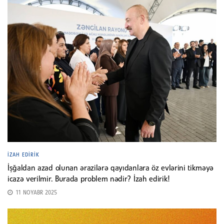
İZAH EDIRIK
İşğaldan azad olunan ərazilərə qayıdanlara öz evlərini tikməyə
icazə verilmir. Burada problem nədir? İzah edirik!
11 NOYABR 2025