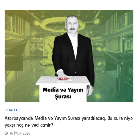
DETALLI
Azərbaycanda Media və Yayım Şurası yaradılacaq. Bu şura niyə
yaxşı heç nə vəd etmir?
16 İYUN 2026