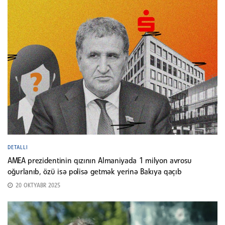
DETALLI
AMEA prezidentinin qızının Almaniyada 1 milyon avrosu
oğurlanıb, özü isə polisə getmək yerinə Bakıya qaçıb
20 OKTYABR 2025