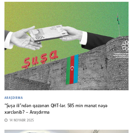
ARAŞDIRMA
“Şuşa ili”ndən qazanan QHT-lər. 585 min manat nəyə
xərclənib? – Araşdırma
14 NOYABR 2025