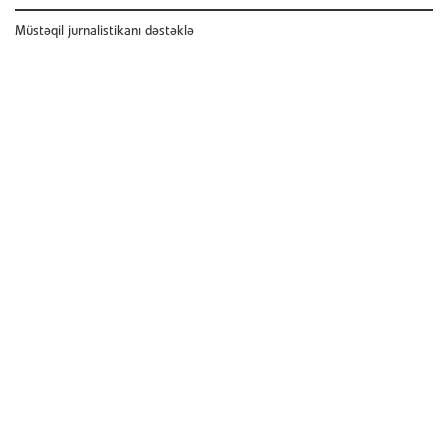
Müstəqil jurnalistikanı dəstəklə