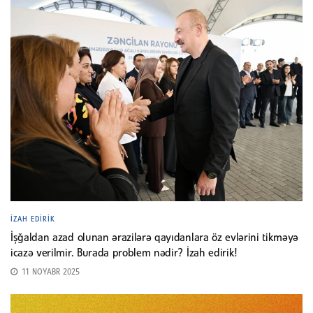
İZAH EDIRIK
İşğaldan azad olunan ərazilərə qayıdanlara öz evlərini tikməyə
icazə verilmir. Burada problem nədir? İzah edirik!
11 NOYABR 2025