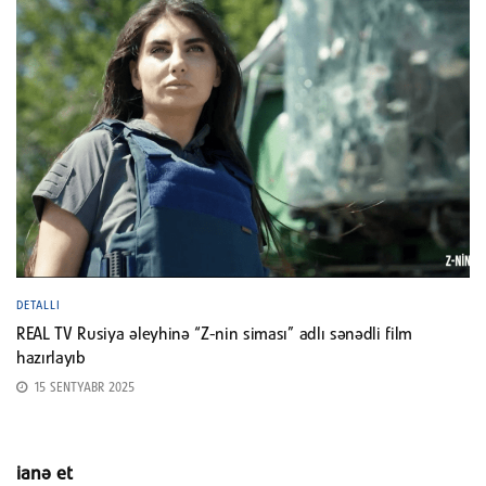
DETALLI
REAL TV Rusiya əleyhinə “Z-nin siması” adlı sənədli film
hazırlayıb
15 SENTYABR 2025
ianə et