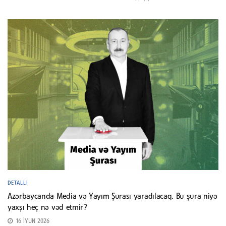
DETALLI
Azərbaycanda Media və Yayım Şurası yaradılacaq. Bu şura niyə
yaxşı heç nə vəd etmir?
16 İYUN 2026