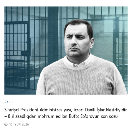
535.1
Sifarişçi Prezident Administrasiyası, icraçı Daxili İşlər Nazirliyidir
– 8 il azadlıqdan məhrum edilən Rüfət Səfərovun son sözü
16 İYUN 2026