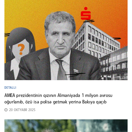
DETALLI
AMEA prezidentinin qızının Almaniyada 1 milyon avrosu
oğurlanıb, özü isə polisə getmək yerinə Bakıya qaçıb
20 OKTYABR 2025