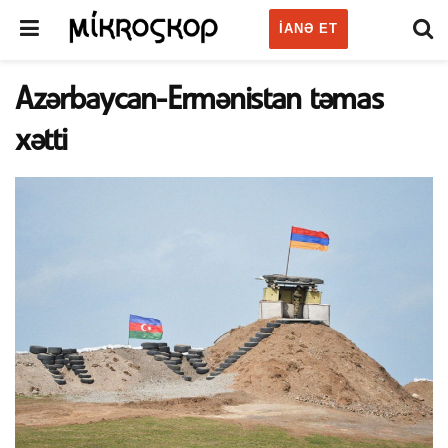
IANƏ ET
Azərbaycan-Ermənistan təmas
xətti