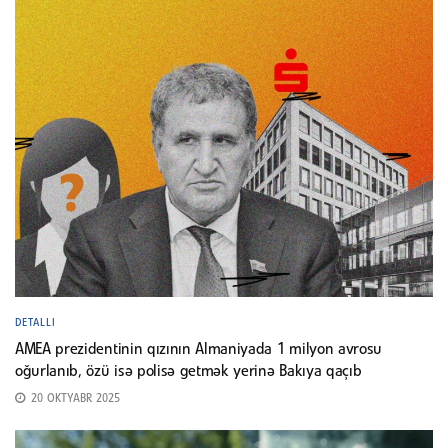
DETALLI
AMEA prezidentinin qızının Almaniyada 1 milyon avrosu
oğurlanıb, özü isə polisə getmək yerinə Bakıya qaçıb
20 OKTYABR 2025