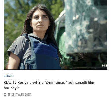
DETALLI
REAL TV Rusiya əleyhinə “Z-nin siması” adlı sənədli film
hazırlayıb
15 SENTYABR 2025