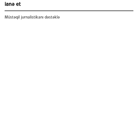
ianə et
Müstəqil jurnalistikanı dəstəklə