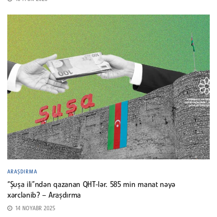
ARAŞDIRMA
“Şuşa ili”ndən qazanan QHT-lər. 585 min manat nəyə
xərclənib? – Araşdırma
14 NOYABR 2025