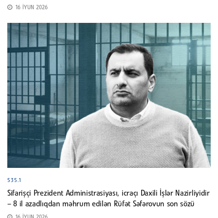
16 İYUN 2026
535.1
Sifarişçi Prezident Administrasiyası, icraçı Daxili İşlər Nazirliyidir
– 8 il azadlıqdan məhrum edilən Rüfət Səfərovun son sözü
16 İYUN 2026