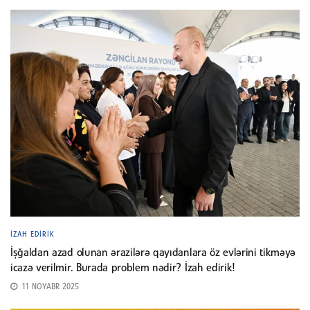
İZAH EDIRIK
İşğaldan azad olunan ərazilərə qayıdanlara öz evlərini tikməyə
icazə verilmir. Burada problem nədir? İzah edirik!
11 NOYABR 2025