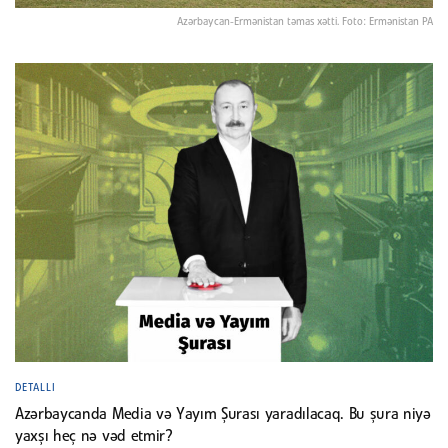
Azərbaycan-Ermənistan təmas xətti. Foto: Ermənistan PA
DETALLI
Azərbaycanda Media və Yayım Şurası yaradılacaq. Bu şura niyə
yaxşı heç nə vəd etmir?