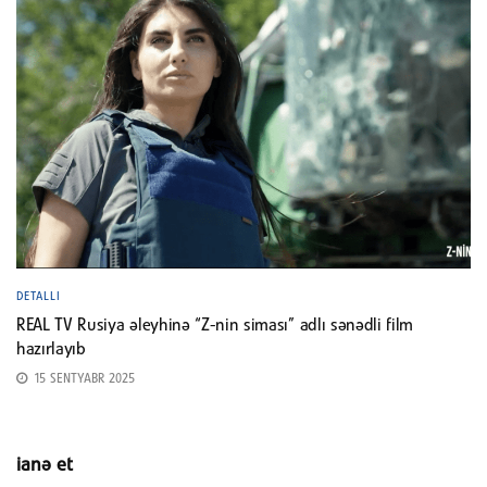
DETALLI
REAL TV Rusiya əleyhinə “Z-nin siması” adlı sənədli film
hazırlayıb
15 SENTYABR 2025
ianə et