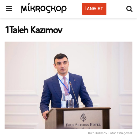
IANƏ ET
1Taleh Kazımov
Taleh Kazımov. Foto: asan.gov.az