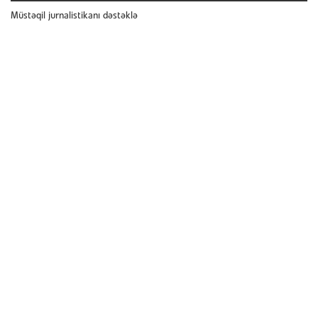
Müstəqil jurnalistikanı dəstəklə