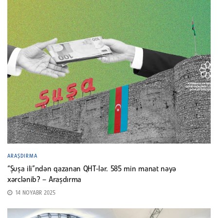
ARAŞDIRMA
“Şuşa ili”ndən qazanan QHT-lər. 585 min manat nəyə
xərclənib? – Araşdırma
14 NOYABR 2025