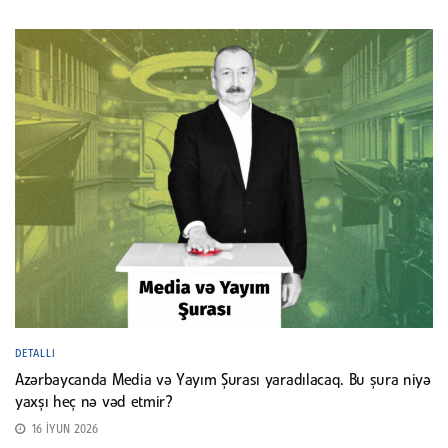
DETALLI
Azərbaycanda Media və Yayım Şurası yaradılacaq. Bu şura niyə
yaxşı heç nə vəd etmir?
16 İYUN 2026