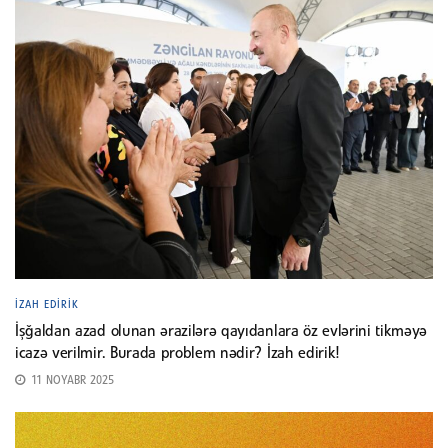
İZAH EDIRIK
İşğaldan azad olunan ərazilərə qayıdanlara öz evlərini tikməyə
icazə verilmir. Burada problem nədir? İzah edirik!
11 NOYABR 2025