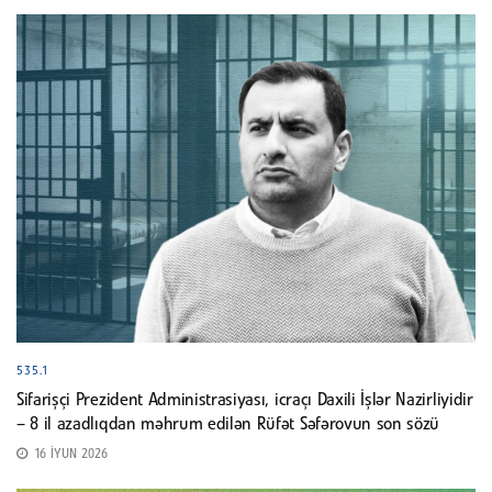
535.1
Sifarişçi Prezident Administrasiyası, icraçı Daxili İşlər Nazirliyidir
– 8 il azadlıqdan məhrum edilən Rüfət Səfərovun son sözü
16 İYUN 2026